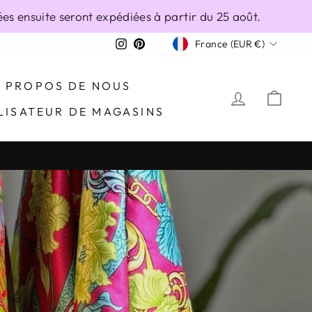
s ensuite seront expédiées à partir du 25 août.
DEVISE
Instagram
Pinterest
France (EUR €)
LANO.COM
À PROPOS DE NOUS
SE CONN
PAN
LISATEUR DE MAGASINS