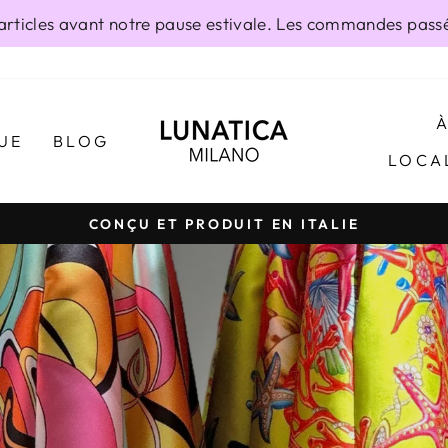
ticles avant notre pause estivale. Les commandes passée
LUNATICAMI
UE
BLOG
LOCA
CONÇU ET PRODUIT EN ITALIE
Diaporama
Pause