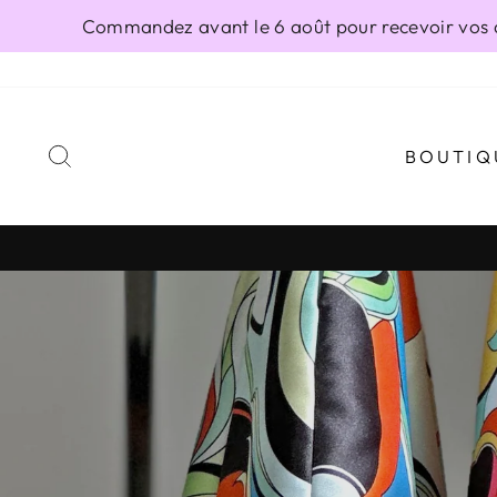
Passer
Commandez avant le 6 août pour recevoir vos ar
au
contenu
RECHERCHER
BOUTIQ
Diaporama
Pause