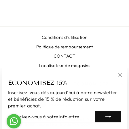
Conditions d'utilisation
Politique de remboursement
CONTACT
Localisateur de magasins
ÉCONOMISEZ 15%
"Fe
INSCRIVEZ-VOUS ET ÉCONOMISEZ
(Esc
Inscrivez-vous dès aujourd'hui à notre newsletter
et bénéficiez de 15 % de réduction sur votre
DEVISE
France (EUR €)
premier achat.
INSCRIVEZ-
S'INSCRIRE
VOUS
© 2026 LUNATICAMILANO.COM | Luna srl ​​​​| Via Cappuccina 61,
À
20851 Lissone | Numéro de TVA 13609550960
NOTRE