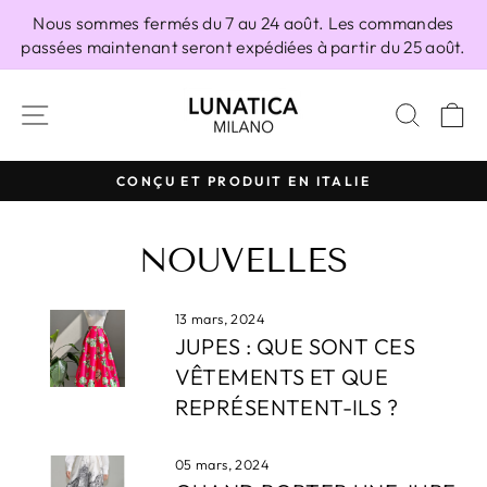
Passer
Nous sommes fermés du 7 au 24 août. Les commandes
au
passées maintenant seront expédiées à partir du 25 août.
contenu
NAVIGATION
RECH
P
CONÇU ET PRODUIT EN ITALIE
Diaporama
Pause
NOUVELLES
13 mars, 2024
JUPES : QUE SONT CES
VÊTEMENTS ET QUE
REPRÉSENTENT-ILS ?
05 mars, 2024