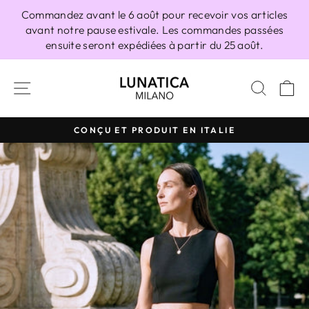
Passer
Commandez avant le 6 août pour recevoir vos articles
au
avant notre pause estivale. Les commandes passées
contenu
ensuite seront expédiées à partir du 25 août.
NAVIGATION
RECH
P
CONÇU ET PRODUIT EN ITALIE
Diaporama
Pause