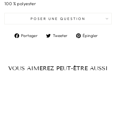
100 % polyester
POSER UNE QUESTION
Partager
Tweeter
Épingl
Partager
Tweeter
Épingler
sur
sur
sur
Facebook
Twitter
Pintere
VOUS AIMEREZ PEUT-ÊTRE AUSSI