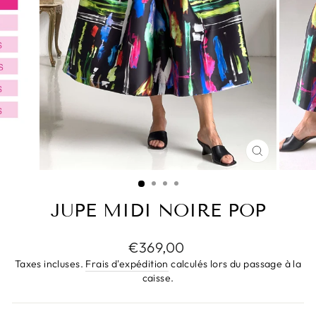
FERMER
(ESC)
JUPE MIDI NOIRE POP
Prix
€369,00
régulier
Taxes incluses.
Frais d'expédition
calculés lors du passage à la
caisse.