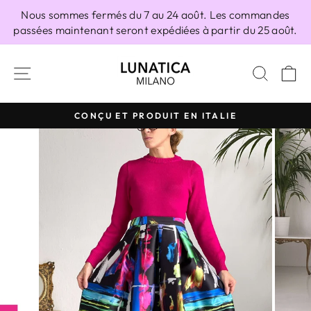
Passer
Nous sommes fermés du 7 au 24 août. Les commandes
au
passées maintenant seront expédiées à partir du 25 août.
contenu
NAVIGATION
RECH
P
CONÇU ET PRODUIT EN ITALIE
Diaporama
Pause