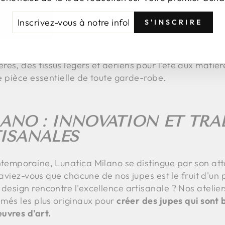
ET STYLE
CRIVEZ-
NSCRIRE
S'INSCRIRE
US
larité durable de la jupe réside dans son incroyable p
au, à la jupe ample, parfaite pour une promenade l'ap
TRE
es soirées élégantes, il existe une jupe pour chaque o
FOLETTRE
es, des tissus légers et aériens pour l'été aux matiè
ne pièce essentielle de toute garde-robe.
ANO : INNOVATION ET TRA
TISANALES
ontemporaine, Lunatica Milano se distingue par son at
. Saviez-vous que chacune de nos jupes est le fruit d'un
 design rencontre l'excellence artisanale ? Nos atelier
rimés les plus originaux pour
créer des jupes qui sont 
uvres d'art.