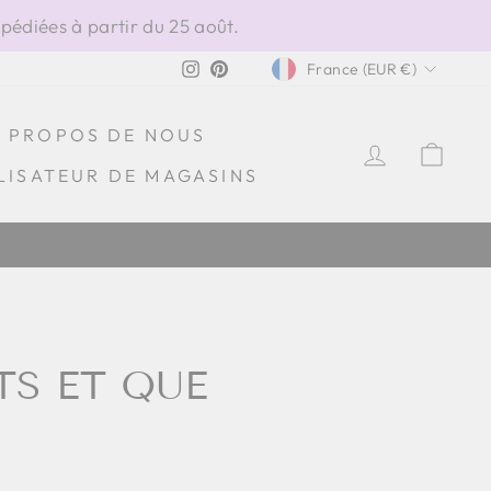
édiées à partir du 25 août.
DEVISE
Instagram
Pinterest
France (EUR €)
À PROPOS DE NOUS
SE CONN
PAN
LISATEUR DE MAGASINS
TS ET QUE