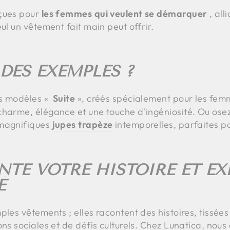
nçues pour
les femmes qui veulent se démarquer
, all
ul un vêtement fait main peut offrir.
DES EXEMPLES ?
os modèles «
Suite
», créés spécialement pour les femm
charme, élégance et une touche d'ingéniosité. Ou ose
 magnifiques
jupes trapèze
intemporelles, parfaites po
NTE VOTRE HISTOIRE ET E
É
ples vêtements ; elles racontent des histoires, tissées
ons sociales et de défis culturels. Chez Lunatica, no