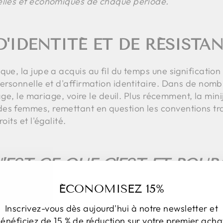
elles et économiques de chaque période.
'IDENTITÉ ET DE RÉSISTA
que, la jupe a acquis au fil du temps une significatio
personnelle et d'affirmation identitaire. Dans de nombr
l'âge, le mariage, voire le deuil. Plus récemment, la mi
es femmes, remettant en question les conventions trad
oits et l'égalité.
U'EST-CE QUE C'EST ET POU
LAIRES ?
ÉCONOMISEZ 15%
Inscrivez-vous dès aujourd'hui à notre newsletter et
énéficiez de 15 % de réduction sur votre premier acha