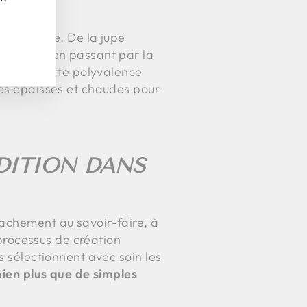
olyvalence. De la jupe
rès-midi, en passant par la
ccasion. Cette polyvalence
res épaisses et chaudes pour
DITION DANS
tachement au savoir-faire, à
 processus de création
s sélectionnent avec soin les
bien plus que de simples