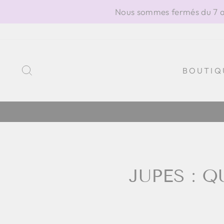
Passer
Nous sommes fermés du 7 au
au
contenu
RECHERCHER
BOUTIQ
JUPES : 