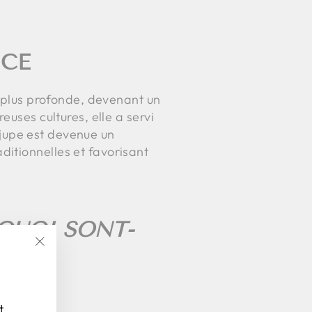
NCE
n plus profonde, devenant un
euses cultures, elle a servi
nijupe est devenue un
itionnelles et favorisant
RQUOI SONT-
"Fermer
(Esc)"
t.