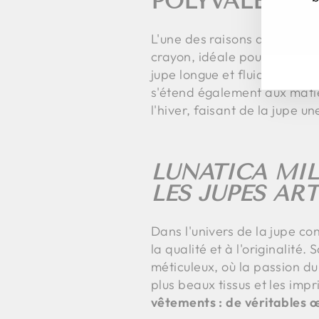
POLYVALENCE 
INS
S'I
VO
L'une des raisons de la popu
À
crayon, idéale pour le bure
NO
jupe longue et fluide pour l
IN
s'étend également aux matièr
l'hiver, faisant de la jupe u
LUNATICA MIL
LES JUPES AR
Dans l'univers de la jupe c
la qualité et à l'originalité
méticuleux, où la passion du
plus beaux tissus et les imp
vêtements : de véritables œ