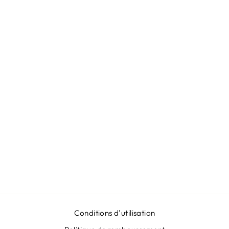
ROBE BLEUE À
GRANDES
FLEURS
€599,00
Conditions d'utilisation