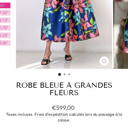
FERMER
(ESC)
ROBE BLEUE À GRANDES
FLEURS
Prix
€599,00
régulier
Taxes incluses.
Frais d'expédition
calculés lors du passage à la
caisse.