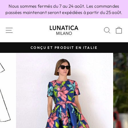
Passer
Nous sommes fermés du 7 au 24 août. Les commandes
au
passées maintenant seront expédiées à partir du 25 août.
contenu
NAVIGATION
RECH
P
CONÇU ET PRODUIT EN ITALIE
Diaporama
Pause