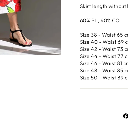
Skirt length without
60% PL, 40% CO
SIze 38 - Waist 65 c
SIze 40 - Waist 69 c
Size 42 -
Waist 73 c
Size 44 -
Waist 77 c
Size 46 -
Waist 81 cm
Size 48 -
Waist 85 c
Size 50 -
Waist 89 c