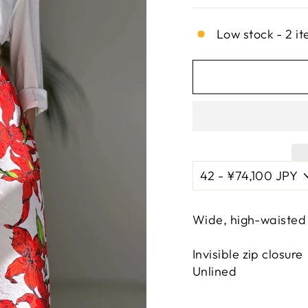
Low stock - 2 it
Wide, high-waisted 
Invisible zip closure
Unlined