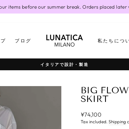
our items before our summer break. Orders placed later 
ップ
ブログ
私たちにつ
イタリアで設計・製造
Pause
slideshow
BIG FLOW
SKIRT
Regular
¥74,100
price
Tax included.
Shipping
c