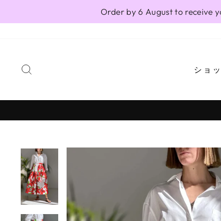
Skip
Order by 6 August to receive y
to
content
SEARCH
ショ