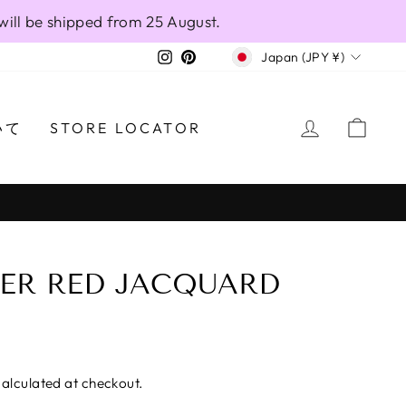
will be shipped from 25 August.
CURRENCY
Instagram
Pinterest
Japan (JPY ¥)
LOG IN
CAR
いて
STORE LOCATOR
ER RED JACQUARD
alculated at checkout.