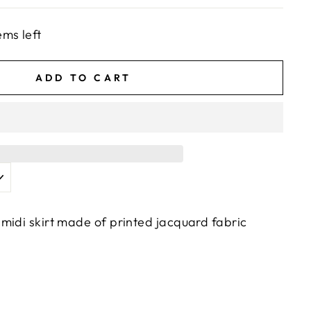
ems left
ADD TO CART
midi skirt made of printed jacquard fabric