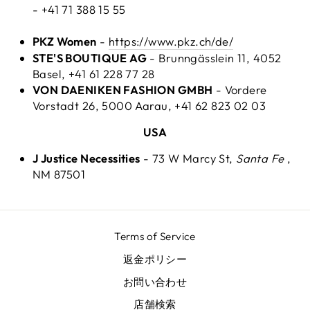
- +41 71 388 15 55
PKZ Women
-
https://www.pkz.ch/de/
STE'S BOUTIQUE AG
- Brunngässlein 11, 4052
Basel, +41 61 228 77 28
VON DAENIKEN FASHION GMBH
- Vordere
Vorstadt 26, 5000 Aarau, +41 62 823 02 03
USA
J Justice Necessities
- 73 W Marcy St,
Santa Fe
,
NM 87501
Terms of Service
返金ポリシー
お問い合わせ
店舗検索