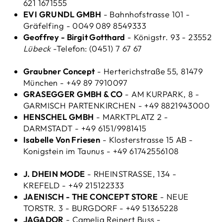
621 1671555
EVI GRUNDL GMBH
- Bahnhofstrasse 101 -
Gräfelfing - 0049 089 8549333
Geoffrey - Birgit Gotthard
- Königstr. 93 - 23552
Lübeck
-Telefon: (0451) 7 67 67
Graubner Concept
- Herterichstraße 55, 81479
München - +49 89 7910097
GRASEGGER GMBH & CO
- AM KURPARK, 8 -
GARMISCH PARTENKIRCHEN - +49 8821943000
HENSCHEL GMBH
- MARKTPLATZ 2 -
DARMSTADT - +49 6151/9981415
Isabelle Von Friesen
- Klosterstrasse 15 AB -
Konigstein im Taunus - +49 61742556108
J. DHEIN MODE
- RHEINSTRASSE, 134 -
KREFELD - +49 215122333
JAENISCH - THE CONCEPT STORE
- NEUE
TORSTR. 3 - BURGDORF - +49 51365228
JAGADOR
- Camelia Reinert Buss -