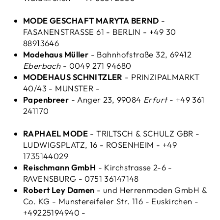
MODE GESCHAFT MARYTA BERND
-
FASANENSTRASSE 61 - BERLIN - +49 30
88913646
Modehaus Müller
- Bahnhofstraße 32, 69412
Eberbach
- 0049 271 94680
MODEHAUS SCHNITZLER
- PRINZIPALMARKT
40/43 - MUNSTER -
Papenbreer
- Anger 23, 99084
Erfurt
- +49 361
241170
RAPHAEL MODE
- TRILTSCH & SCHULZ GBR -
LUDWIGSPLATZ, 16 - ROSENHEIM - +49
1735144029
Reischmann GmbH
- Kirchstrasse 2-6 -
RAVENSBURG - 0751 36147148
Robert Ley Damen
- und Herrenmoden GmbH &
Co. KG - Munstereifeler Str. 116 - Euskirchen -
+49225194940 -