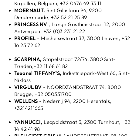
Kapellen, Belgium, +32 0476 49 33 11
MOERNAUT,
Sint Gillislaan 94, 9200
Dendermonde, +32 52 21 25 89
PRINCESS NV
, Lange Gasthuisstraat 12, 2000
Antwerpen, +32 (0)3 231 21 22
PROFIEL
-
Mechelsestraat 37, 3000 Leuven, +32
16 23 72 62
SCARPINA,
Stapelstraat 72/74, 3800 Sint-
Truiden,+32 11 68 61 82
Texanel TIFFANY'S,
Industriepark-West 66, Sint-
Niklass
VIRGUL BV
-
NOORDZANDSTRAAT 74, 8000
Brugge, +32 050331700
WELLENS
- Nederrij 94, 2200 Herentals,
+3214211665
YANNUCCI,
Leopoldstraat 3, 2300 Turnhout, +32
14 42 41 98
BLEU C'EST GRIS
VLAANDERENSTRAAT, 98-100