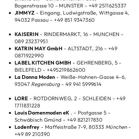
Bogenstrasse 10 - MUNSTER - +49 2511625337
JIMMYZ
- Eingang, Ludwigstraße, Wittgasse 4,
94032 Passau - +49 851 9347360
KAISERIN
- RINDERMARKT, 16 - MUNCHEN -
089 23237951
KATRIN MAY GmbH
- ALTSTADT, 216 - +49
0871922990
LABEL KITCHEN GMBH
- GEHRENBERG, 5 -
BIELEFELD - +495219862600
La Donna Moden
- Weiße-Hahnen-Gasse 4-6,
93047
Regensburg
- 49 941 5999614
LORE
- ROTDORNWEG, 2 - SCHLEIDEN - +49
1711831228
Louis Damenmoden eK
. - Postgasse 5 -
Schwäbisch Gmünd - +49 821217830
Lodenfrey
- Maffeistraße 7-9, 80333
München
-
+49 89 210390