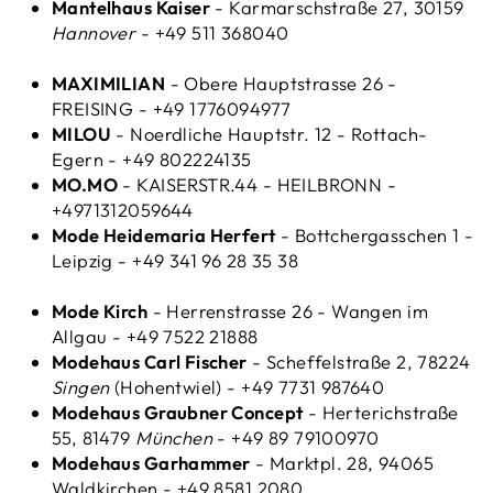
Mantelhaus Kaiser
- Karmarschstraße 27, 30159
Hannover
- +49 511 368040
MAXIMILIAN
- Obere Hauptstrasse 26 -
FREISING - +49 1776094977
MILOU
- Noerdliche Hauptstr. 12 - Rottach-
Egern - +49 802224135
MO.MO
- KAISERSTR.44 - HEILBRONN -
+4971312059644
Mode Heidemaria Herfert
- Bottchergasschen 1 -
Leipzig - +49 341 96 28 35 38
Mode Kirch
- Herrenstrasse 26 - Wangen im
Allgau - +49 7522 21888
Modehaus Carl Fischer
- Scheffelstraße 2, 78224
Singen
(Hohentwiel) - +49 7731 987640
Modehaus Graubner Concept
- Herterichstraße
55, 81479
München
- +49 89 79100970
Modehaus Garhammer
- Marktpl. 28, 94065
Waldkirchen - +49 8581 2080