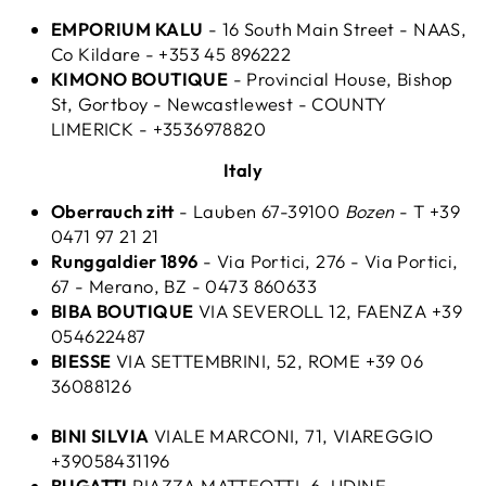
EMPORIUM KALU
- 16 South Main Street - NAAS,
Co Kildare - +353 45 896222
KIMONO BOUTIQUE
- Provincial House, Bishop
St, Gortboy - Newcastlewest - COUNTY
LIMERICK - +3536978820
Italy
Oberrauch zitt
- Lauben 67-39100
Bozen
- T +39
0471 97 21 21
Runggaldier 1896
- Via Portici, 276 - Via Portici,
67 - Merano, BZ - 0473 860633
BIBA BOUTIQUE
VIA SEVEROLL 12, FAENZA +39
054622487
BIESSE
VIA SETTEMBRINI, 52, ROME +39 06
36088126
BINI SILVIA
VIALE MARCONI, 71, VIAREGGIO
+39058431196
BUGATTI
PIAZZA MATTEOTTI, 6, UDINE