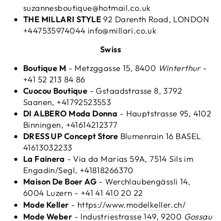
suzannesboutique@hotmail.co.uk
THE MILLARI STYLE
92 Darenth Road, LONDON
+447535974044 info@millari.co.uk
Swiss
Boutique M
- Metzggasse 15, 8400
Winterthur
-
+41 52 213 84 86
Cuocou Boutique
- Gstaadstrasse 8, 3792
Saanen, +41792523553
DI ALBERO Moda Donna
- Hauptstrasse 95, 4102
Binningen, +41614212377
DRESS UP Concept Store
Blumenrain 16 BASEL
41613032233
La Fainera
- Via da Marias 59A, 7514 Sils im
Engadin/Segl, +41818266370
Maison De Boer AG
-
Werchlaubengässli 14,
6004 Luzern -
+41 41 410 20 22
Mode Keller
-
https://www.modelkeller.ch/
Mode Weber
- Industriestrasse 149, 9200
Gossau