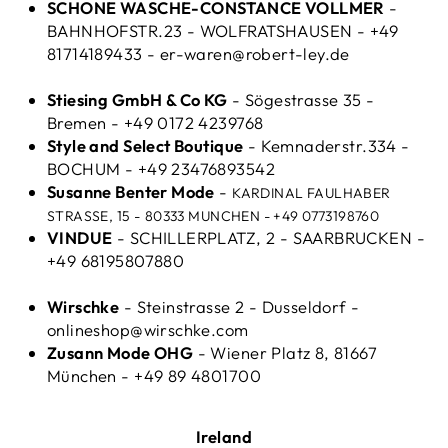
SCHONE WASCHE-CONSTANCE VOLLMER
-
BAHNHOFSTR.23 - WOLFRATSHAUSEN - +49
81714189433 - er-waren@robert-ley.de
Stiesing GmbH & Co KG
- Sögestrasse 35 -
Bremen - +49 0172 4239768
Style and Select Boutique
- Kemnaderstr.334 -
BOCHUM - +49 23476893542
Susanne Benter Mode
-
KARDINAL FAULHABER
STRASSE, 15 -
80333 MUNCHEN - +49 0773198760
VINDUE
- SCHILLERPLATZ, 2 - SAARBRUCKEN -
+49 68195807880
Wirschke
- Steinstrasse 2 - Dusseldorf -
onlineshop@wirschke.com
Zusann Mode OHG
- Wiener Platz 8, 81667
München - +49 89 4801700
Ireland