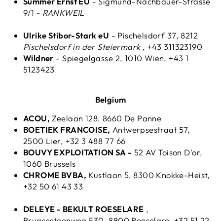
Summer Ernst EU
- Sigmund-Nachbauer-Strasse
9/1 -
RANKWEIL
Ulrike Stibor-Stark eU
- Pischelsdorf 37, 8212
Pischelsdorf in der Steiermark
, +43 311323190
Wildner
- Spiegelgasse 2, 1010 Wien, +43 1
5123423
Belgium
ACOU,
Zeelaan 128, 8660 De Panne
BOETIEK FRANCOISE,
Antwerpsestraat 57,
2500 Lier, +32 3 488 77 66
BOUVY EXPLOITATION SA -
52 AV Toison D'or,
1060 Brussels
CHROME BVBA,
Kustlaan 5, 8300 Knokke-Heist,
+32 50 61 43 33
DELEYE - BEKULT ROESELARE
,
Brugsesteenweg 530, 8800 Roeselare, +32 51 22