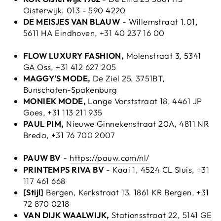
Oisterwijk,
013 - 590 4220
DE MEISJES VAN BLAUW
- Willemstraat 1.01,
5611 HA Eindhoven, +31 40 237 16 00
FLOW LUXURY FASHION,
Molenstraat 3, 5341
GA Oss, +31 412 627 205
MAGGY'S MODE,
De Ziel 25, 3751BT,
Bunschoten-Spakenburg
MONIEK MODE,
Lange Vorststraat 18, 4461 JP
Goes, +31 113 211 935
PAUL PIM,
Nieuwe Ginnekenstraat 20A, 4811 NR
Breda, +31 76 700 2007
PAUW BV
-
https://pauw.com/nl/
PRINTEMPS RIVA BV
- Kaai 1, 4524 CL Sluis, +31
117 461 668
[Stijl]
Bergen, Kerkstraat 13, 1861 KR Bergen, +31
72 870 0218
VAN DIJK WAALWIJK,
Stationsstraat 22, 5141 GE