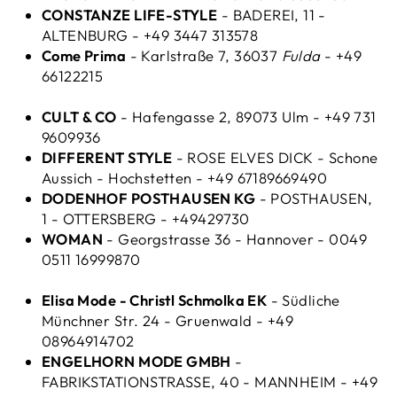
CONSTANZE LIFE-STYLE
- BADEREI, 11 -
ALTENBURG - +49 3447 313578
Come Prima
- Karlstraße 7, 36037
Fulda
- +49
66122215
CULT & CO
- Hafengasse 2, 89073 Ulm - +49 731
9609936
DIFFERENT STYLE
- ROSE ELVES DICK - Schone
Aussich - Hochstetten - +49 67189669490
DODENHOF POSTHAUSEN KG
- POSTHAUSEN,
1 - OTTERSBERG - +49429730
WOMAN
- Georgstrasse 36 - Hannover - 0049
0511 16999870
Elisa Mode - Christl Schmolka EK
- Südliche
Münchner Str. 24 - Gruenwald - +49
08964914702
ENGELHORN MODE GMBH
-
FABRIKSTATIONSTRASSE, 40 - MANNHEIM - +49