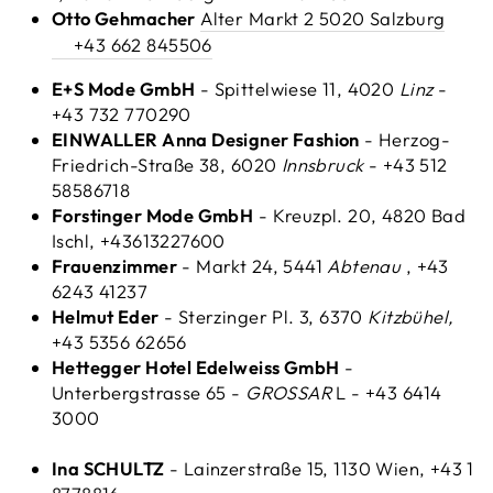
Otto Gehmacher
Alter Markt 2 5020 Salzburg
+43 662 845506
E+S Mode GmbH
- Spittelwiese 11, 4020
Linz
-
+43 732 770290
EINWALLER Anna Designer Fashion
- Herzog-
Friedrich-Straße 38, 6020
Innsbruck
- +43 512
58586718
Forstinger Mode GmbH
- Kreuzpl. 20, 4820 Bad
Ischl, +43613227600
Frauenzimmer
- Markt 24, 5441
Abtenau
, +43
6243 41237
Helmut Eder
- Sterzinger Pl. 3, 6370
Kitzbühel,
+43 5356 62656
Hettegger Hotel Edelweiss GmbH
-
Unterbergstrasse 65 -
GROSSAR
L - +43 6414
3000
Ina SCHULTZ
-
Lainzerstraße 15, 1130 Wien, +43 1