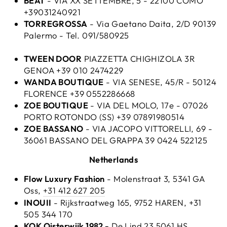
BEAT
- VIA XX SETTEMBRE, 5 - 22100 COMO
+39031240921
TORREGROSSA
- Via Gaetano Daita, 2/D 90139
Palermo - Tel. 091/580925
TWEEN DOOR
PIAZZETTA CHIGHIZOLA 3R
GENOA +39 010 2474229
WANDA BOUTIQUE
- VIA SENESE, 45/R - 50124
FLORENCE +39 0552286668
ZOE BOUTIQUE
- VIA DEL MOLO, 17e - 07026
PORTO ROTONDO (SS) +39 07891980514
ZOE BASSANO
- VIA JACOPO VITTORELLI, 69 -
36061 BASSANO DEL GRAPPA 39 0424 522125
Netherlands
Flow Luxury Fashion
- Molenstraat 3, 5341 GA
Oss,
+31 412 627 205
INOUII
- Rijkstraatweg 165, 9752 HAREN, +31
505 344 170
KOK Oisterwijk 1982 -
De Lind 23 5061 HS