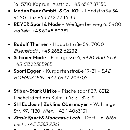
16, 5710 Kaprun, Austria, +43 6547 87150
Moden Penz GmbH. & Co. KG.
-
Landstraße 54,
4020 Linz +43 732 77 14 33
REYER Sport & Mode
- Weißgerberweg 6, 5400
Hallein,
+43 6245 80281
Rudolf Thurner
- Hauptstraße 54, 7000
Eisenstadt
, +43 2682 62232
Schauer Mode
-
Pfarrgasse 4, 4820
Bad Ischl
,
+43 61322385985
Sport Egger
- Kurgartenstraße 19-21 -
BAD
HOFGASTEIN
, +43 6432 209702
Stibor-Stark Ulrike
- Pischelsdorf 37, 8212
Pischelsdorf am Kulm, +43 31132319
Stil Exclusiv | Zaklina Obermayer
- Währinger
Str. 97, 1180
Wien,
+43 1 4063131
Strolz Sport & Modehaus Lech
- Dorf 116, 6764
Lech, +43 5583 2361