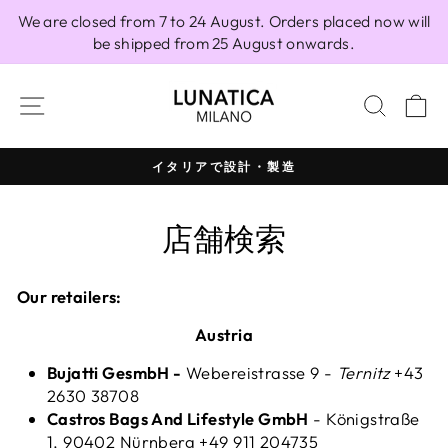
Skip
We are closed from 7 to 24 August. Orders placed now will
to
be shipped from 25 August onwards.
content
SITE NAVIGATION
SEAR
C
イタリアで設計・製造
Pause
slideshow
店舗検索
Our retailers:
Austria
Bujatti GesmbH -
Webereistrasse 9 -
Ternitz
+43
2630 38708
Castros Bags And Lifestyle GmbH
-
Königstraße
1, 90402 Nürnberg +49 911 204735