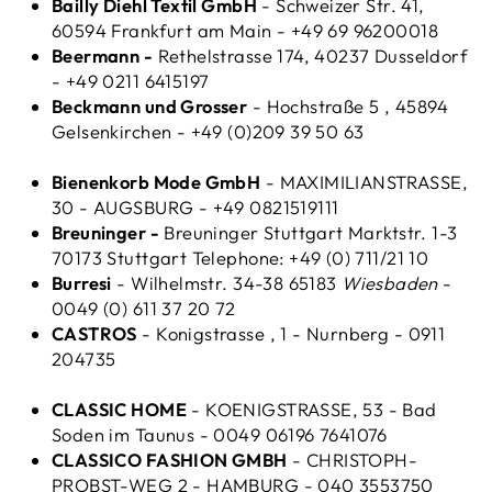
Bailly Diehl Textil GmbH
- Schweizer Str. 41,
60594 Frankfurt am Main - +49 69 96200018
Beermann
-
Rethelstrasse 174, 40237 Dusseldorf
- +49 0211 6415197
Beckmann und Grosser
- Hochstraße 5
, 45894
Gelsenkirchen -
+49 (0)209 39 50 63
Bienenkorb Mode GmbH
- MAXIMILIANSTRASSE,
30 - AUGSBURG - +49 0821519111
Breuninger
-
Breuninger Stuttgart Marktstr. 1-3
70173 Stuttgart Telephone: +49 (0) 711/21 10
Burresi
- Wilhelmstr. 34-38 65183
Wiesbaden
-
0049 (0) 611 37 20 72
CASTROS
- Konigstrasse , 1 - Nurnberg - 0911
204735
CLASSIC HOME
- KOENIGSTRASSE, 53 - Bad
Soden im Taunus - 0049 06196 7641076
CLASSICO FASHION GMBH
- CHRISTOPH-
PROBST-WEG 2 - HAMBURG - 040 3553750