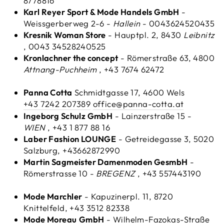
8778816
Karl Reyer Sport & Mode Handels GmbH
-
Weissgerberweg 2-6 -
Hallein
- 0043624520435
Kresnik Woman Store
- Hauptpl. 2, 8430
Leibnitz
, 0043 34528240525
Kronlachner the concept
- Römerstraße 63, 4800
Attnang-Puchheim
, +43 7674 62472
Panna Cotta
Schmidtgasse 17, 4600 Wels
+43 7242 207389
office@panna-cotta.at
Ingeborg Schulz GmbH
- Lainzerstraße 15 -
WIEN
, +43 1 877 88 16
Laber Fashion LOUNGE
- Getreidegasse 3, 5020
Salzburg, +43662872990
Martin Sagmeister Damenmoden GesmbH
-
Römerstrasse 10 -
BREGENZ
, +43 557443190
Mode Marchler
- Kapuzinerpl. 11, 8720
Knittelfeld, +43 3512 82338
Mode Moreau
GmbH
- Wilhelm-Fazokas-Straße