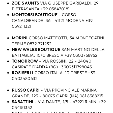
ZOE'S AUNTS
VIA GIUSEPPE GARIBALDI, 29
PIETRASANTA +39 058470181
MONTORSI BOUTIQUE
- CORSO
CANALGRANDE, 36 - 41121 MODENA +39
059211321
MORINI
CORSO MATTEOTTI, 34 MONTECATINI
TERME 0572 771232
NEW WALES BOUTIQUE
SAN MARTINO DELLA
BATTAGLIA, 10/C BRESCIA +39 0303758952
TOMORROW
- VIA ROSSINI, 22 - 24040
CASIRATE D'ADDA (BG) +3909311798045
ROSISERLI
CORSO ITALIA, 10 TRIESTE +39
0403480632
RUSSO CAPRI
- VIA PROVINCIALE MARINA
GRANDE, 123 - 80073 CAPRI (NA) 081 8388215
SABATTINI
- VIA DANTE, 1/5 - 47921 RIMINI +39
054151352