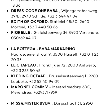
18 36
DRESS-CODE ONE BVBA
, Wijnegemsteenweg
39/B, 2970 Schilde, +32 3 644 47 04
EDITH OF OXFORD,
Statielei 48/50, 2640
Mortsel, +32 3 440 50 66
FIORELLE
, Gistelsteenweg 34 8490 Varsenare,
050/69 44 07
LA BOTTEGA - BVBA MARKARINO
,
Paardsdemerstraat 9. 3500 Hasselt, +32 011 23
20 33
LE CHAPEAU
, Frankrijklei 72, 2000 Antwerp,
+32 3 233 50 45
KLEDING OCTAAF
, Brusselsesteenweg 1, 9280
Lebbeke, +32 52 40 94 09
MARONEL COMM V
- Merendreedorp 60C,
Merendree, +3293717969
MISS & MISTER BVBA
, Dorpsstraat 31, 2950