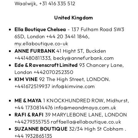
Waalwijk, +31 416 335 512
United Kingdom
Ella Boutique Chelsea
-
137 Fulham Road SW3
6SD, London
+44 20 3441 1846,
my.ellaboutique.co-uk
ANNE FURBANK
41 Hight ST, Buckden
+441480811333, becky@annefurbank.com
Ede & Ravenscroft Limited
93 Chancery Lane,
London +442070252350
KIM VINE
92 The High Street, LONDON.
+441672519937 info@kimvine.com
ME & MAYA
1 KNOCKHUNDRED ROW, Midhurst,
+44 1730814476 info@meandmaya.com.uk
RAFI & RAFI
39 MARYLEBONE LANE, LONDON
+44279355755 raffaella@ellaboutique.co.uk
SUZANNE BOUTIQUE
32/34 High St Cobham .
+44 1932865135