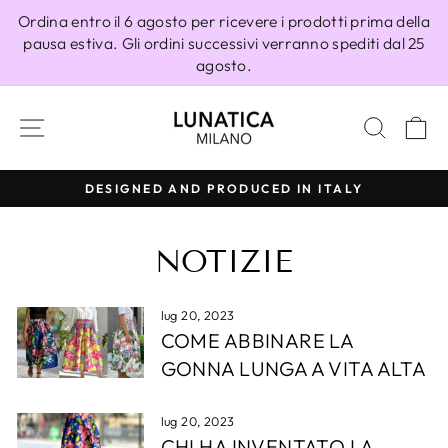
Vai
Ordina entro il 6 agosto per ricevere i prodotti prima della
direttamente
pausa estiva. Gli ordini successivi verranno spediti dal 25
ai
agosto.
contenuti
NAVIGAZIONE DEL SITO
CERC
C
DESIGNED AND PRODUCED IN ITALY
Metti
in
NOTIZIE
pausa
presentazione
lug 20, 2023
COME ABBINARE LA
GONNA LUNGA A VITA ALTA
lug 20, 2023
CHI HA INVENTATO LA