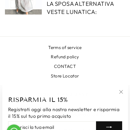
LA SPOSA ALTERNATIVA
VESTE LUNATICA:
Terms of service
Refund policy
CONTACT
Store Locator
SIGN UP AND SAVE
RISPARMIA IL 15%
"Chi
(esc
Registrati oggi alla nostra newsletter e risparmia
LINGUA
VALUTA
Italiano
Andorra (EUR €)
il 15% sul tuo primo acquisto
INSERISCI
ISCRIVITI
LA
© 2026 LUNATICAMILANO.COM | Luna srl | Via Cappuccina 61 ,