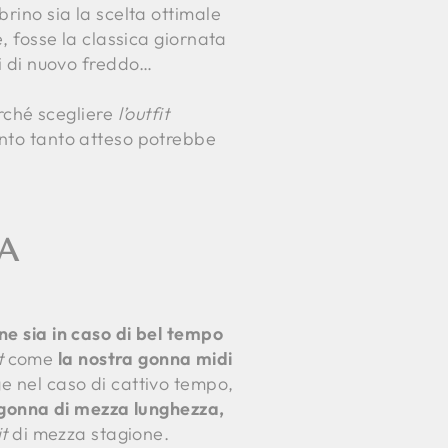
brino sia la scelta ottimale
, fosse la classica giornata
oi di nuovo freddo…
rché scegliere
l’outfit
ento tanto atteso potrebbe
A
ne sia in caso di bel tempo
t
come
la nostra gonna midi
ge nel caso di cattivo tempo,
gonna di mezza lunghezza,
it
di mezza stagione.