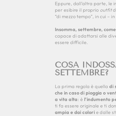
Eppure, dall’altra parte, le
per esibire il proprio
outfit
d
“di mezzo tempo”, in cui – i
Insomma, settembre, come 
capace di adattarsi alle div
essere difficile.
COSA INDOSS
SETTEMBRE?
La prima regola è quella
di 
che in caso di pioggia o ven
a vita alta
: è
l’indumento p
ti fa essere originale e ti d
ampia e dai colori
e dalle st