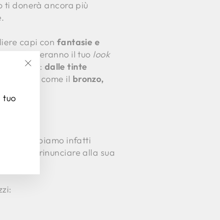
o ti donerà ancora più
e.
liere capi con
fantasie e
he ravviveranno il tuo
look
no variare:
dalle tinte
"Chiudi
più sobrie, come il
bronzo,
(esc)"
l tuo
l’anno. Abbiamo infatti
on vuole rinunciare alla sua
zi: