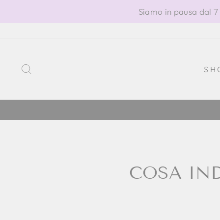
Vai
Siamo in pausa dal 7 
direttamente
ai
contenuti
CERCA
SH
COSA IN