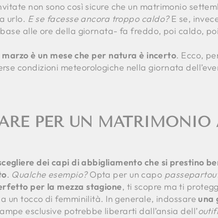
 invitate non sono così sicure che un matrimonio settem
a urlo.
E se facesse ancora troppo caldo?
E se, invece
n base alle ore della giornata- fa freddo, poi caldo, p
marzo è un mese che per natura è incerto
. Ecco, pe
erse condizioni meteorologiche nella giornata dell’ev
ARE PER UN MATRIMONIO 
scegliere dei capi di abbigliamento che si prestino be
to
.
Qualche esempio?
Opta per un capo
passepartou
erfetto per la mezza stagione
, ti scopre ma ti proteg
ona un tocco di femminilità. In generale, indossare
una 
ampe esclusive potrebbe liberarti dall’ansia dell’
outif