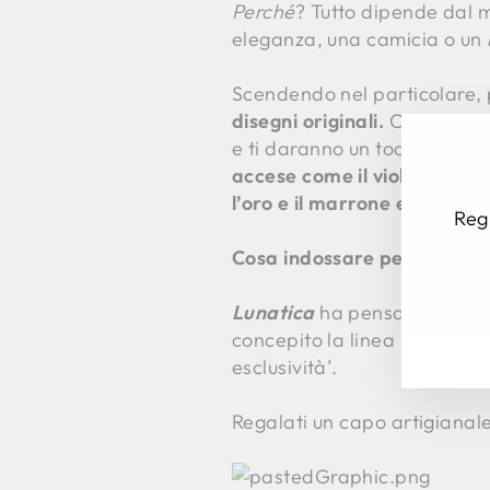
Perché
? Tutto dipende dal m
eleganza, una camicia o un
Scendendo nel particolare, 
disegni originali.
Come, ad es
e ti daranno un tocco di sol
accese come il viola, il blu e
l’oro e il marrone e l’amara
Regi
Cosa indossare per un mat
INS
ISC
LA
Lunatica
ha pensato anche a 
TU
concepito la linea “
bridal
”,
EM
esclusività’.
Regalati un capo artigianale