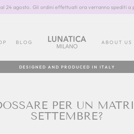
al 24 agosto. Gli ordini effettuati ora verranno spediti a 
OP
BLOG
ABOUT US
100% MADE IN ITALY
Metti
in
pausa
presentazione
DOSSARE PER UN MATR
SETTEMBRE?