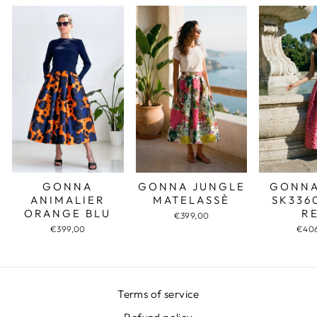
GONNA JUNGLE
GONNA
GONNA
MATELASSÈ
SK336
ANIMALIER
R
ORANGE BLU
€399,00
€40
€399,00
Terms of service