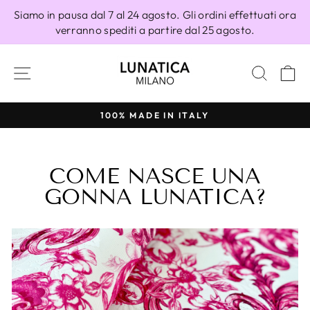
Vai
Siamo in pausa dal 7 al 24 agosto. Gli ordini effettuati ora
direttamente
verranno spediti a partire dal 25 agosto.
ai
contenuti
NAVIGAZIONE DEL SITO
CERC
C
100% MADE IN ITALY
Metti
in
pausa
COME NASCE UNA
presentazione
GONNA LUNATICA?