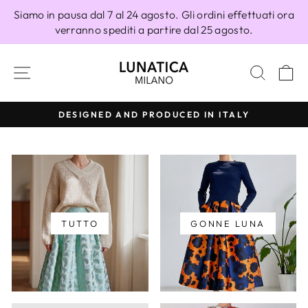
Vai
Siamo in pausa dal 7 al 24 agosto. Gli ordini effettuati ora
direttamente
verranno spediti a partire dal 25 agosto.
ai
contenuti
NAVIGAZIONE DEL SITO
CERC
C
DESIGNED AND PRODUCED IN ITALY
Metti
in
pausa
presentazione
TUTTO
GONNE LUNA