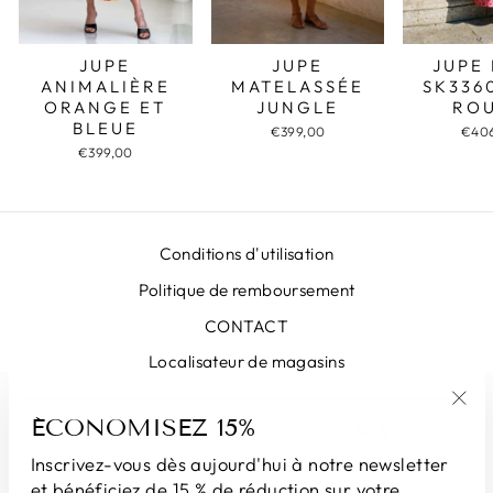
JUPE
JUPE
JUPE
MATELASSÉE
SK336
ANIMALIÈRE
JUNGLE
RO
ORANGE ET
BLEUE
€399,00
€40
€399,00
Conditions d'utilisation
Politique de remboursement
CONTACT
Localisateur de magasins
ÉCONOMISEZ 15%
"Fe
INSCRIVEZ-VOUS ET ÉCONOMISEZ
(Esc
Inscrivez-vous dès aujourd'hui à notre newsletter
et bénéficiez de 15 % de réduction sur votre