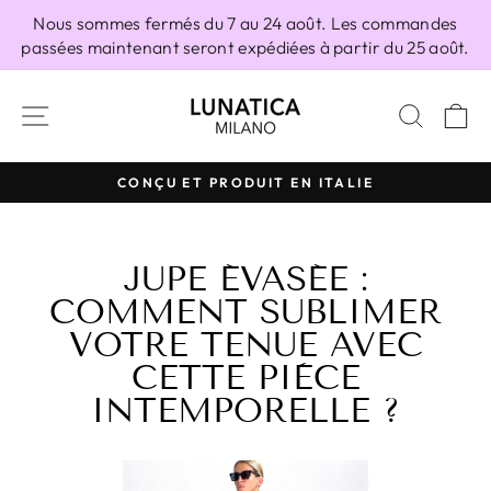
Passer
Nous sommes fermés du 7 au 24 août. Les commandes
au
passées maintenant seront expédiées à partir du 25 août.
contenu
NAVIGATION
RECH
P
100% FABRIQUÉ EN ITALIE
Diaporama
Pause
JUPE ÉVASÉE :
COMMENT SUBLIMER
VOTRE TENUE AVEC
CETTE PIÈCE
INTEMPORELLE ?