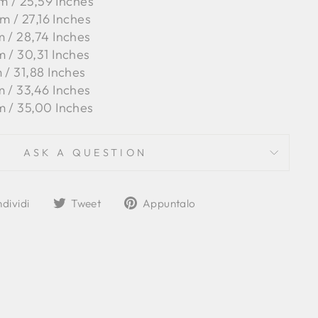
m / 25,59 Inches
m / 27,16 Inches
 / 28,74 Inches
 / 30,31 Inches
 / 31,88 Inches
 / 33,46 Inches
m / 35,00 Inches
ASK A QUESTION
Condividi
Twitta
Aggiungi
dividi
Tweet
Appuntalo
su
su
un
Facebook
Twitter
pin
su
Pinterest