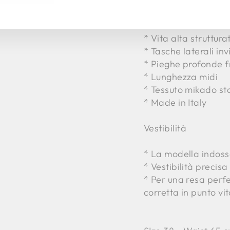
A
Dettagli
AIL
* Vita alta struttura
* Tasche laterali invi
* Pieghe profonde fr
* Lunghezza midi
* Tessuto mikado s
* Made in Italy
Vestibilità
* La modella indoss
* Vestibilità precisa 
* Per una resa perfe
corretta in punto vi