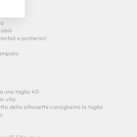
ta
sibili
ontali e posteriori
tampato
a una taglia 40
in vita
tta della silhouette consigliamo la taglia
ta