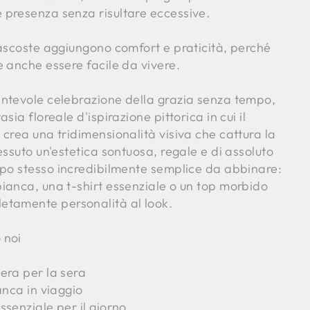
presenza senza risultare eccessive.
nascoste aggiungono comfort e praticità, perché
 anche essere facile da vivere.
ntevole celebrazione della grazia senza tempo,
sia floreale d'ispirazione pittorica in cui il
crea una tridimensionalità visiva che cattura la
essuto un'estetica sontuosa, regale e di assoluto
mpo stesso incredibilmente semplice da abbinare:
ianca, una t-shirt essenziale o un top morbido
etamente personalità al look.
 noi
era per la sera
anca in viaggio
senziale per il giorno