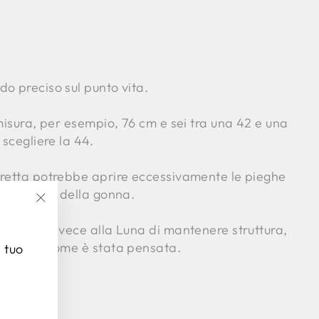
o preciso sul punto vita.
 misura, per esempio, 76 cm e sei tra una 42 e una
 scegliere la 44.
tretta potrebbe aprire eccessivamente le pieghe
a naturale della gonna.
"Chiudi
permette invece alla Luna di mantenere struttura,
(esc)"
nto così come è stata pensata.
l tuo
---