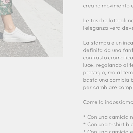
creano movimento e 
Le tasche laterali 
l’eleganza vera deve
La stampa è un'inca
definita da una fanta
contrasto cromatico 
luce, regalando al t
prestigio
, ma al te
basta una camicia b
per cambiare compl
Come la indossiamo
* Con una camicia n
* Con una t-shirt bi
* Con una camicia es