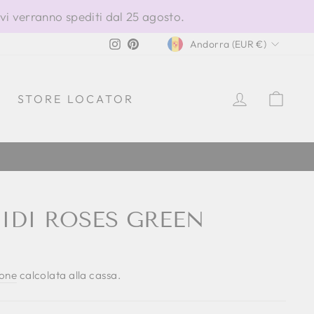
ivi verranno spediti dal 25 agosto.
VALUTA
Instagram
Pinterest
Andorra (EUR €)
ACCEDI
CAR
STORE LOCATOR
DI ROSES GREEN
ione
calcolata alla cassa.