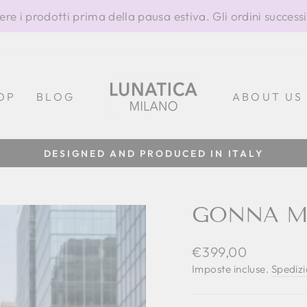
ere i prodotti prima della pausa estiva. Gli ordini success
OP
BLOG
ABOUT US
100% MADE IN ITALY
Metti
in
pausa
GONNA MI
presentazione
Prezzo
€399,00
di
Imposte incluse.
Spediz
listino