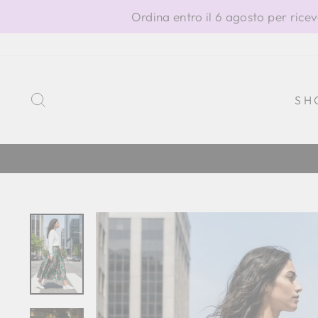
Vai
Ordina entro il 6 agosto per ricev
direttamente
ai
contenuti
CERCA
SH