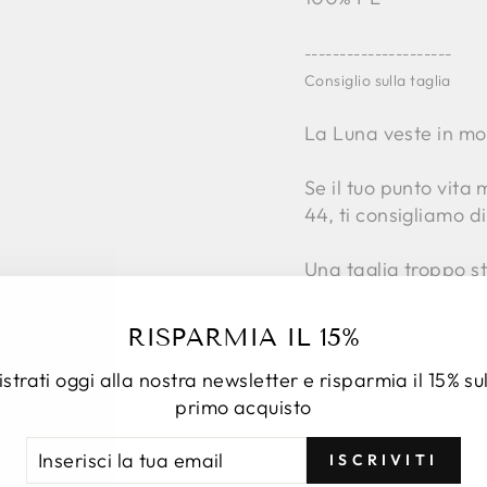
---------------------
Consiglio sulla taglia
La Luna veste in mod
Se il tuo punto vita
44, ti consigliamo di
Una taglia troppo s
e modificare la line
RISPARMIA IL 15%
La taglia corretta 
equilibrio e movime
strati oggi alla nostra newsletter e risparmia il 15% su
primo acquisto
-------------------
ERISCI
RIVITI
ISCRIVITI