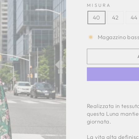
MISURA
40
42
44
Magazzino basso
Realizzata in tessu
questa Luna mantien
giornata.
La vita alta definis