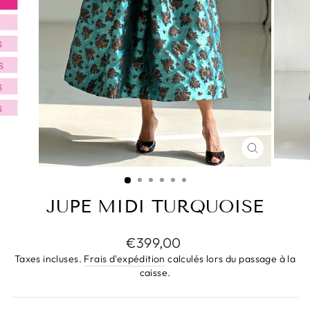
FERMER
(ESC)
JUPE MIDI TURQUOISE
Prix
€399,00
régulier
Taxes incluses.
Frais d'expédition
calculés lors du passage à la
caisse.