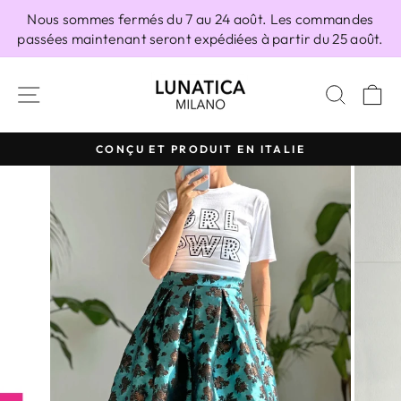
Passer
Nous sommes fermés du 7 au 24 août. Les commandes
au
passées maintenant seront expédiées à partir du 25 août.
contenu
NAVIGATION
RECH
P
CONÇU ET PRODUIT EN ITALIE
Diaporama
Pause