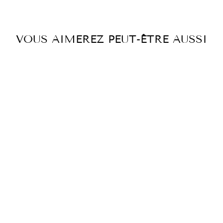
VOUS AIMEREZ PEUT-ÊTRE AUSSI
JUPE MIDI
TURQUOISE
€399,00