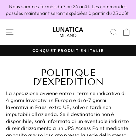
Passer
Nous sommes fermés du 7 au 24 août. Les commandes
au
passées maintenant seront expédiées à partir du 25 août.
contenu
NAVIGATION
RECH
P
CONÇU ET PRODUIT EN ITALIE
Diaporama
Pause
POLITIQUE
D’EXPÉDITION
La spedizione avviene entro il termine indicativo di
4 giorni lavorativi in Europa e di 6-7 giorni
lavorativi in Paesi extra UE, salvo ritardi non
imputabili all’azienda. Se il destinatario non è
disponibile, sarà informato di un eventuale indirizzo
di reindirizzamento a un UPS Access Point mediante
apposito avviso lasciato presso la sede dello stesso.