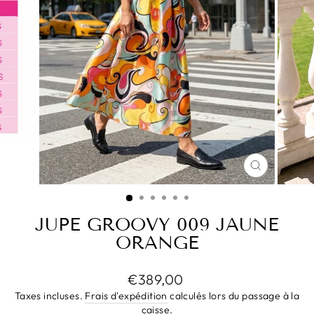
FERMER
(ESC)
JUPE GROOVY 009 JAUNE
ORANGE
Prix
€389,00
régulier
Taxes incluses.
Frais d'expédition
calculés lors du passage à la
caisse.