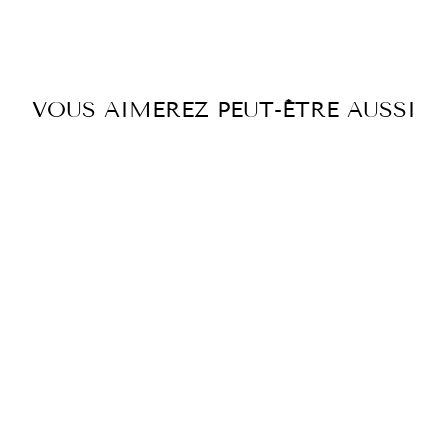
sur
sur
sur
Facebook
Twitter
Pintere
VOUS AIMEREZ PEUT-ÊTRE AUSSI
JUPE GROOVY
009 JAUNE
ORANGE