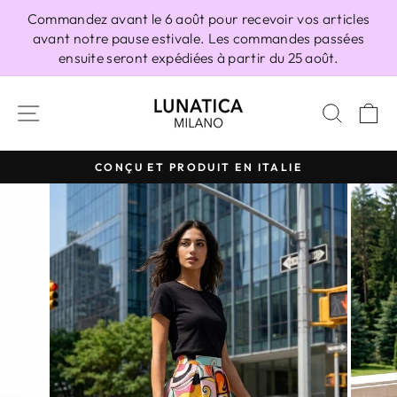
Passer
Commandez avant le 6 août pour recevoir vos articles
au
avant notre pause estivale. Les commandes passées
contenu
ensuite seront expédiées à partir du 25 août.
NAVIGATION
RECH
P
CONÇU ET PRODUIT EN ITALIE
Diaporama
Pause