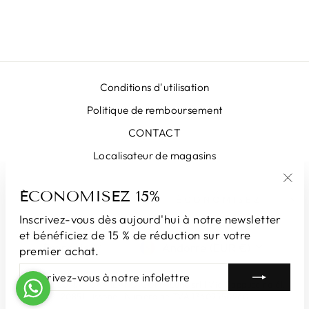
€389,00
Conditions d'utilisation
Politique de remboursement
CONTACT
Localisateur de magasins
ÉCONOMISEZ 15%
"Fe
INSCRIVEZ-VOUS ET ÉCONOMISEZ
(Esc
Inscrivez-vous dès aujourd'hui à notre newsletter
et bénéficiez de 15 % de réduction sur votre
LANGUE
DEVISE
Français
Andorre (EUR €)
premier achat.
INSCRIVEZ-
S'INSCRIRE
VOUS
© 2026 LUNATICAMILANO.COM | Luna srl ​​​​| Via Cappuccina 61,
À
20851 Lissone | Numéro de TVA 13609550960
NOTRE