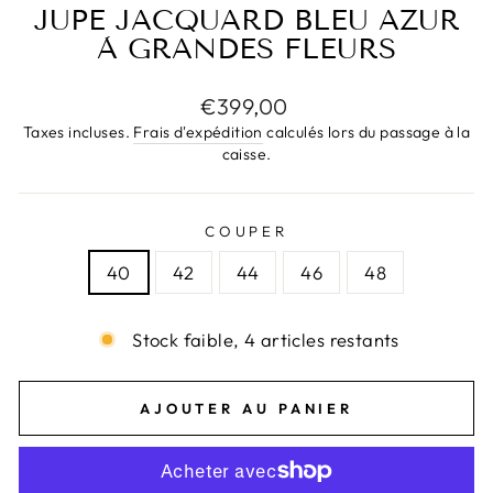
JUPE JACQUARD BLEU AZUR
À GRANDES FLEURS
Prix
€399,00
régulier
Taxes incluses.
Frais d'expédition
calculés lors du passage à la
caisse.
COUPER
40
42
44
46
48
Stock faible, 4 articles restants
AJOUTER AU PANIER