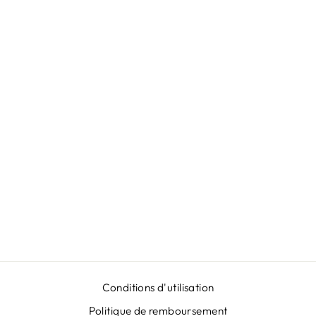
JUPE JACQUARD
BLEU AZUR À
GRANDES
FLEURS
€399,00
Conditions d'utilisation
Politique de remboursement