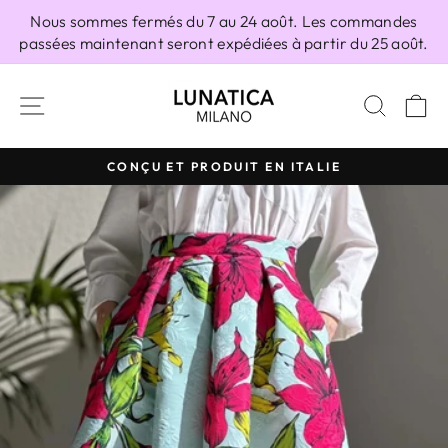
Passer
Nous sommes fermés du 7 au 24 août. Les commandes
au
passées maintenant seront expédiées à partir du 25 août.
contenu
NAVIGATION
RECH
P
CONÇU ET PRODUIT EN ITALIE
Diaporama
Pause