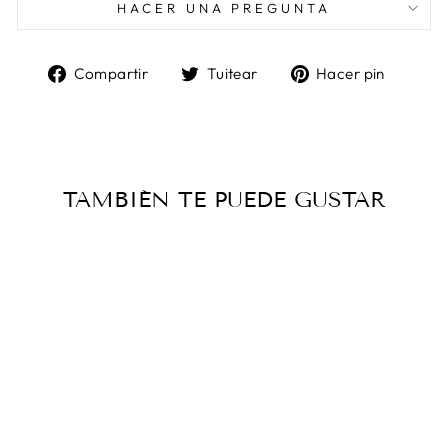
HACER UNA PREGUNTA
Compartir
Tuitear
Pinea
Compartir
Tuitear
Hacer pin
en
en
en
Facebook
Twitter
Pinter
TAMBIÉN TE PUEDE GUSTAR