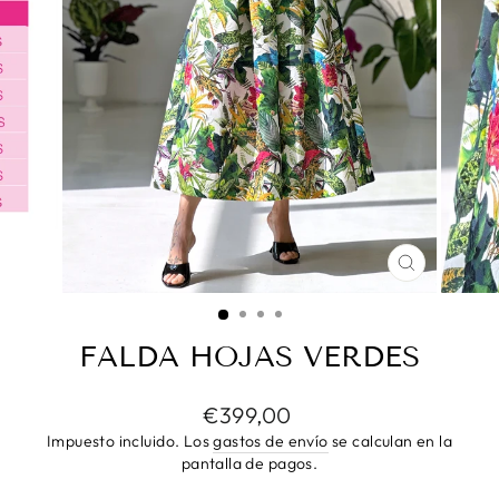
CERRAR
(ESC)
FALDA HOJAS VERDES
Precio
€399,00
habitual
Impuesto incluido. Los
gastos de envío
se calculan en la
pantalla de pagos.