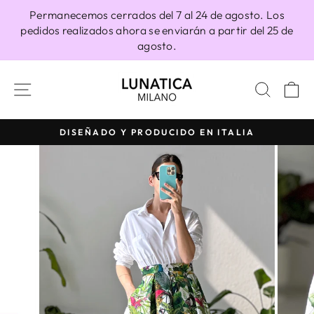
Ir
Permanecemos cerrados del 7 al 24 de agosto. Los
directamente
pedidos realizados ahora se enviarán a partir del 25 de
al
agosto.
contenido
NAVEGACIÓN
BUSC
C
DISEÑADO Y PRODUCIDO EN ITALIA
diapositivas
pausa