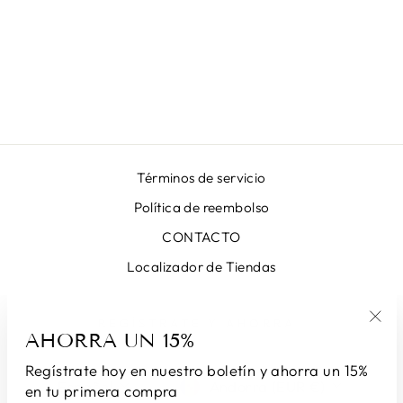
FALDA HOJAS
VERDES
€399,00
Términos de servicio
Política de reembolso
CONTACTO
Localizador de Tiendas
REGÍSTRATE Y AHORRA
AHORRA UN 15%
"Ce
(esc
Regístrate hoy en nuestro boletín y ahorra un 15%
IDIOMA
MONEDA
Español
Andorra (EUR €)
en tu primera compra