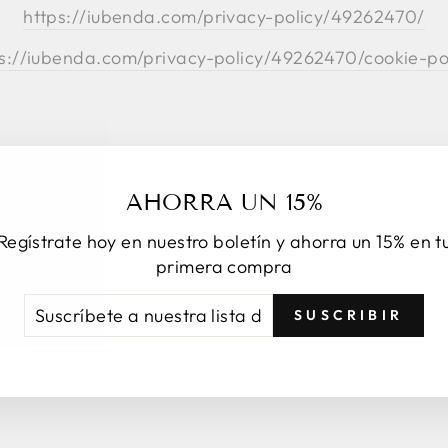
https://iubenda.com/privacy-policy/49262470/
s://iubenda.com/privacy-policy/49262470/cookie-po
AHORRA UN 15%
Regístrate hoy en nuestro boletín y ahorra un 15% en t
primera compra
SCRÍBETE
CRIBIR
SUSCRIBIR
ESTRA
TA
RREO