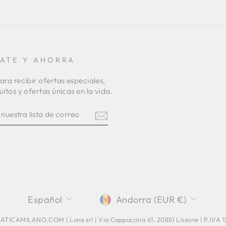
RATE Y AHORRA
ara recibir ofertas especiales,
uitos y ofertas únicas en la vida.
TE
R
am
terest
IDIOMA
MONEDA
Español
Andorra (EUR €)
TICAMILANO.COM | Luna srl | Via Cappuccina 61, 20851 Lissone | P.IVA