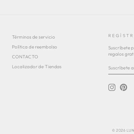
REGÍST
Términos de servicio
Política de reembolso
Suscríbete p
regalos grat
CONTACTO
SUSCRÍBE
SUSCRIBI
Localizador de Tiendas
A
NUESTRA
LISTA
DE
Instagr
Pin
CORREO
© 2026 LUNA