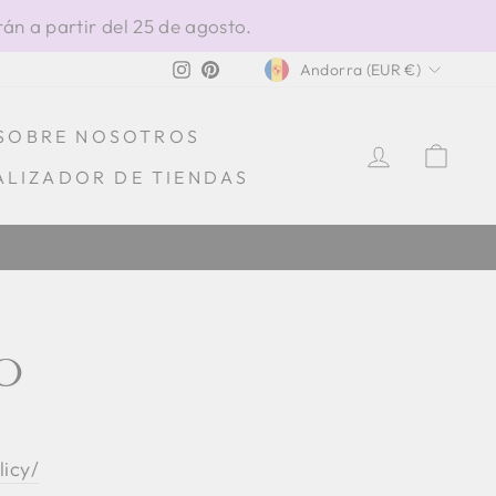
án a partir del 25 de agosto.
MONEDA
Instagram
Pinterest
Andorra (EUR €)
SOBRE NOSOTROS
INGRESA
CAR
ALIZADOR DE TIENDAS
O
icy/