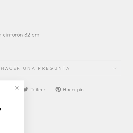
n cinturón 82 cm
HACER UNA PREGUNTA
Compartir
Tuitear
Pinear
partir
Tuitear
Hacer pin
"Cerrar
en
en
en
(esc)"
Facebook
Twitter
Pinterest
u