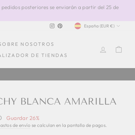
 pedidos posteriores se enviarán a partir del 25 de
MONEDA
Instagram
Pinterest
España (EUR €)
SOBRE NOSOTROS
INGRESA
CAR
ALIZADOR DE TIENDAS
100% HECHO EN IT
CHY BLANCA AMARILLA
0
Guardar 26%
astos de envío
se calculan en la pantalla de pagos.