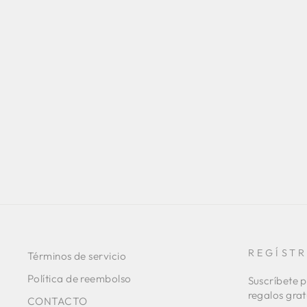
FALDA VICHY BLANCA
AMARILLA
Precio
Precio
€389,00
€289,00
Guardar 26%
habitual
de
oferta
REGÍST
Términos de servicio
Política de reembolso
Suscríbete p
regalos grat
CONTACTO