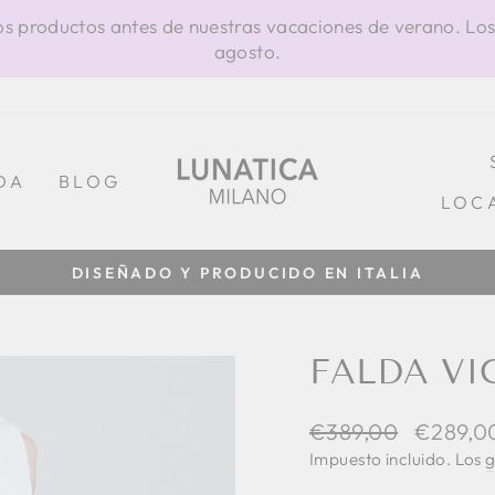
os productos antes de nuestras vacaciones de verano. Los
agosto.
DA
BLOG
LOC
diapositivas
pausa
FALDA VI
Precio
Precio
€389,00
€289,0
habitual
de
Impuesto incluido. Los
g
oferta