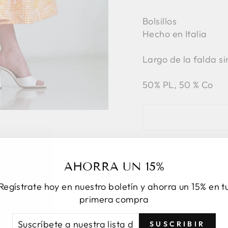
Bolsillos
Hecho en Italia
Largo de la falda si
50% PL, 50 % Co
Com
AHORRA UN 15%
Regístrate hoy en nuestro boletín y ahorra un 15% en t
primera compra
SCRÍBETE
CRIBIR
SUSCRIBIR