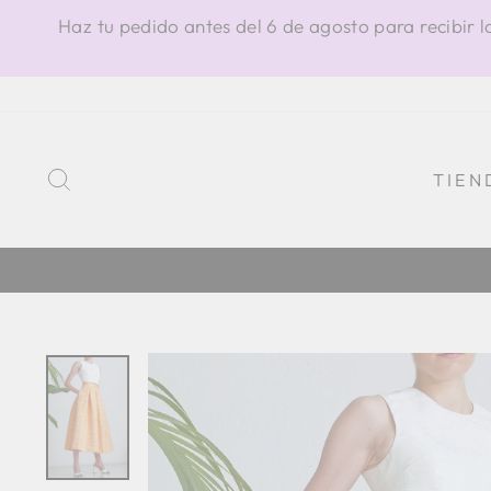
Ir
Haz tu pedido antes del 6 de agosto para recibir l
directamente
al
contenido
BUSCAR
TIEN
DUCIDO EN ITALIA