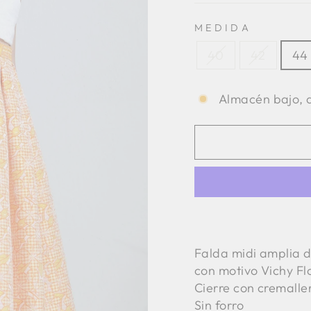
MEDIDA
40
42
44
Almacén bajo, q
Falda midi amplia d
con motivo Vichy Fl
Cierre con cremaller
Sin forro