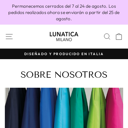
Ir
Permanecemos cerrados del 7 al 24 de agosto. Los
directamente
pedidos realizados ahora se enviarán a partir del 25 de
al
agosto.
contenido
NAVEGACIÓN
BUSC
C
DISEÑADO Y PRODUCIDO EN ITALIA
diapositivas
pausa
SOBRE NOSOTROS