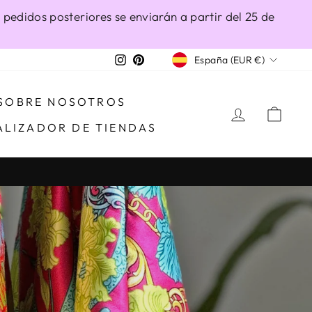
 pedidos posteriores se enviarán a partir del 25 de
MONEDA
Instagram
Pinterest
España (EUR €)
LANO.COM
SOBRE NOSOTROS
INGRESA
CAR
ALIZADOR DE TIENDAS