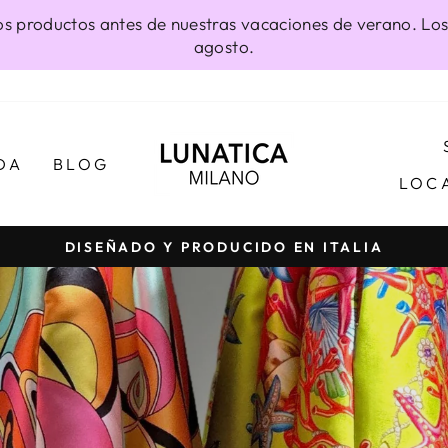
os productos antes de nuestras vacaciones de verano. Los
agosto.
LUNATICAMI
DA
BLOG
LOC
DISEÑADO Y PRODUCIDO EN ITALIA
diapositivas
pausa