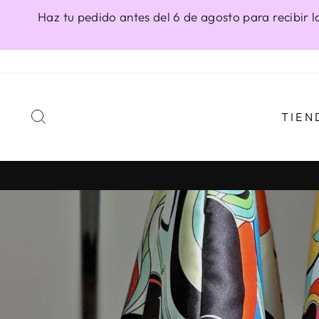
Ir
Haz tu pedido antes del 6 de agosto para recibir l
directamente
al
contenido
BUSCAR
TIEN
diapositivas
pausa