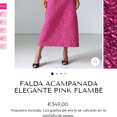
CERRAR
(ESC)
FALDA ACAMPANADA
ELEGANTE PINK FLAMBÉ
Precio
€349,00
habitual
Impuesto incluido. Los
gastos de envío
se calculan en la
pantalla de pagos.