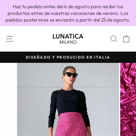
Ir
Haz tu pedido antes del 6 de agosto para recibir los
directamente
productos antes de nuestras vacaciones de verano. Los
al
pedidos posteriores se enviarán a partir del 25 de agosto.
contenido
NAVEGACIÓN
BUSC
C
Y PRODUCIDO EN ITALIA
100% HEC
diapositivas
pausa