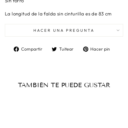
Sin forro
La longitud de la falda sin cinturilla es de 83 cm
HACER UNA PREGUNTA
Compartir
Tuitear
Pinea
Compartir
Tuitear
Hacer pin
en
en
en
Facebook
Twitter
Pinter
TAMBIÉN TE PUEDE GUSTAR