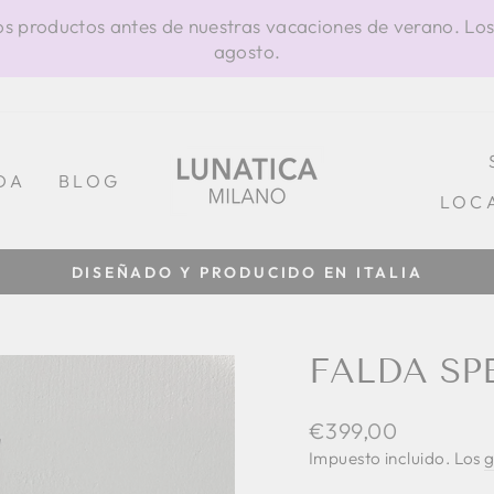
os productos antes de nuestras vacaciones de verano. Los
agosto.
DA
BLOG
LOC
DISEÑADO Y PRODUCIDO EN ITALIA
diapositivas
pausa
FALDA SP
Precio
€399,00
habitual
Impuesto incluido. Los
g