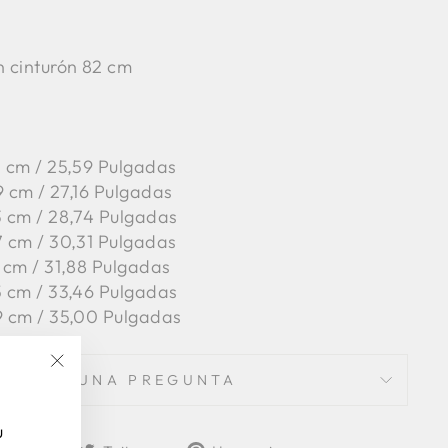
n cinturón 82 cm
65 cm / 25,59 Pulgadas
9 cm / 27,16 Pulgadas
3 cm / 28,74 Pulgadas
7 cm / 30,31 Pulgadas
 cm / 31,88 Pulgadas
5 cm / 33,46 Pulgadas
9 cm / 35,00 Pulgadas
HACER UNA PREGUNTA
"Cerrar
(esc)"
u
Compartir
Tuitear
Pinear