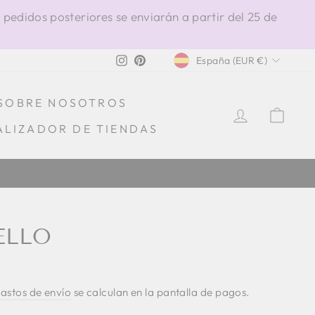
 pedidos posteriores se enviarán a partir del 25 de
MONEDA
Instagram
Pinterest
España (EUR €)
SOBRE NOSOTROS
INGRESA
CAR
ALIZADOR DE TIENDAS
ELLO
astos de envío
se calculan en la pantalla de pagos.