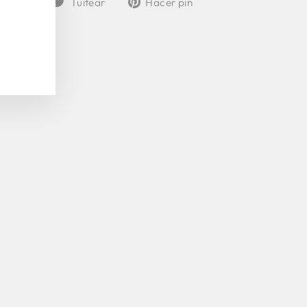
partir
Tuitear
Hacer pin
en
en
en
Facebook
Twitter
Pinterest