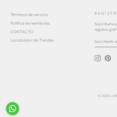
REGÍST
Términos de servicio
Política de reembolso
Suscríbete p
regalos grat
CONTACTO
SUSCRÍBE
SUSCRIBI
Localizador de Tiendas
A
NUESTRA
LISTA
DE
Instagr
Pin
CORREO
© 2026 LUNA