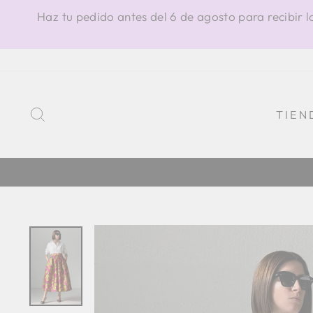
Ir
Haz tu pedido antes del 6 de agosto para recibir l
directamente
al
contenido
BUSCAR
TIEN