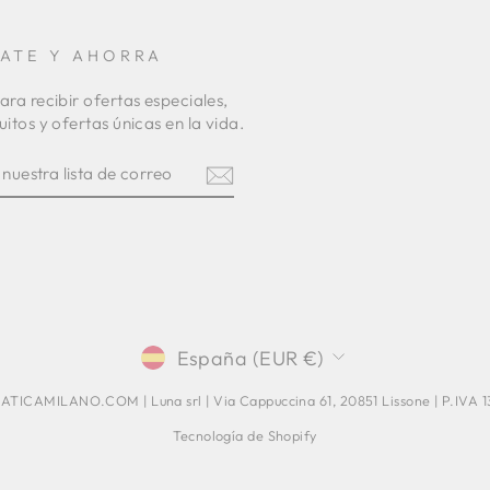
RATE Y AHORRA
ara recibir ofertas especiales,
uitos y ofertas únicas en la vida.
TE
R
am
terest
MONEDA
España (EUR €)
TICAMILANO.COM | Luna srl | Via Cappuccina 61, 20851 Lissone | P.IVA
Tecnología de Shopify