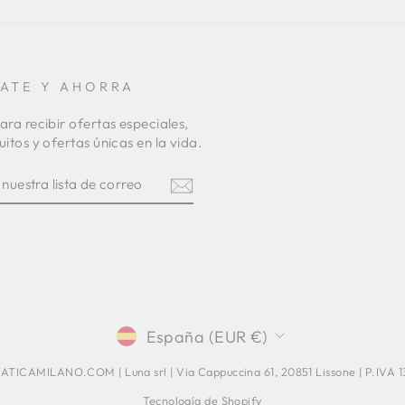
RATE Y AHORRA
ara recibir ofertas especiales,
uitos y ofertas únicas en la vida.
TE
R
am
terest
MONEDA
España (EUR €)
TICAMILANO.COM | Luna srl | Via Cappuccina 61, 20851 Lissone | P.IVA
Tecnología de Shopify