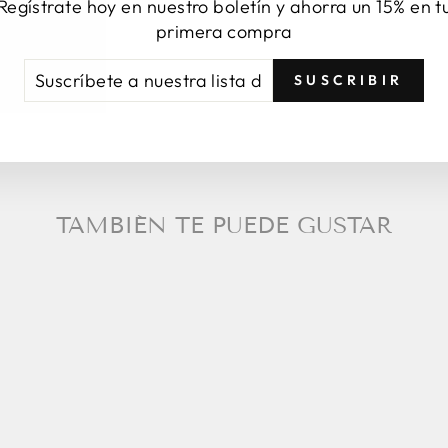
Regístrate hoy en nuestro boletín y ahorra un 15% en t
Com
primera compra
SCRÍBETE
CRIBIR
SUSCRIBIR
ESTRA
TA
RREO
TAMBIÉN TE PUEDE GUSTAR