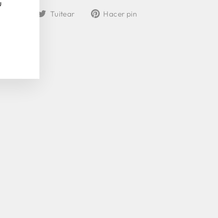
u
Compartir
Tuitear
Pinear
partir
Tuitear
Hacer pin
en
en
en
Facebook
Twitter
Pinterest