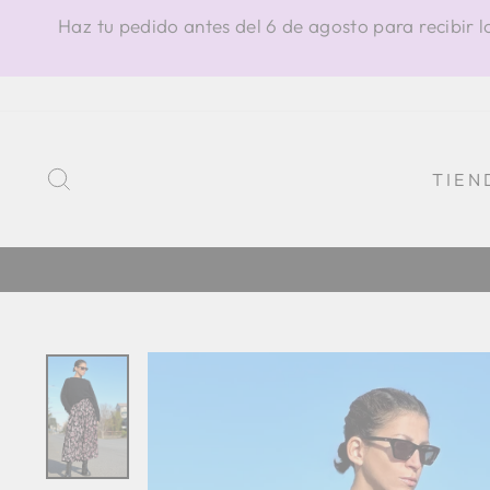
Ir
Haz tu pedido antes del 6 de agosto para recibir l
directamente
al
contenido
BUSCAR
TIEN