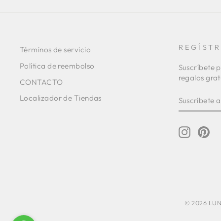
REGÍST
Términos de servicio
Política de reembolso
Suscríbete p
regalos grat
CONTACTO
SUSCRÍBE
SUSCRIBI
Localizador de Tiendas
A
NUESTRA
LISTA
DE
Instagr
Pin
CORREO
© 2026 LUNA