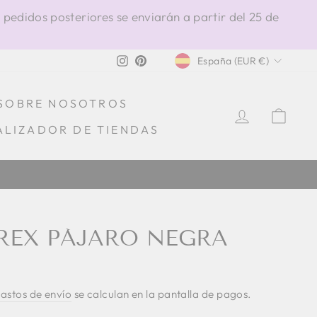
 pedidos posteriores se enviarán a partir del 25 de
MONEDA
Instagram
Pinterest
España (EUR €)
SOBRE NOSOTROS
INGRESA
CAR
ALIZADOR DE TIENDAS
 EN ITALIA
REX PÁJARO NEGRA
astos de envío
se calculan en la pantalla de pagos.