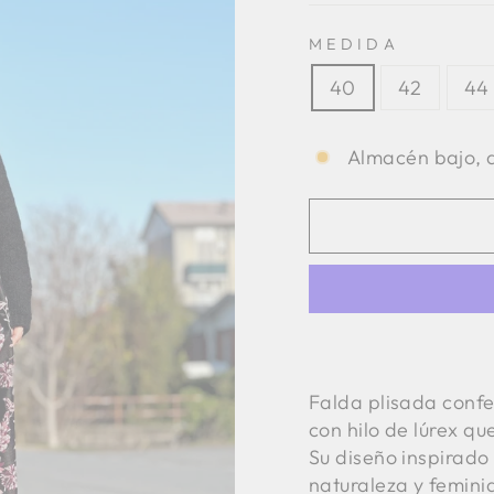
MEDIDA
40
42
44
Almacén bajo, q
Falda plisada confe
con hilo de lúrex qu
Su diseño inspirado 
naturaleza y femini