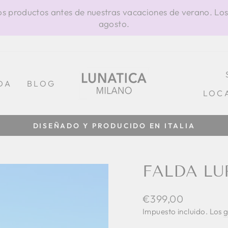
os productos antes de nuestras vacaciones de verano. Los
agosto.
DA
BLOG
LOC
100% HECHO
diapositivas
pausa
FALDA LU
Precio
€399,00
habitual
Impuesto incluido. Los
g