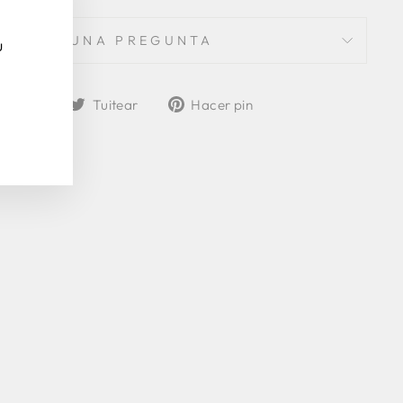
"Cerrar
(esc)"
HACER UNA PREGUNTA
u
Compartir
Tuitear
Pinear
partir
Tuitear
Hacer pin
en
en
en
Facebook
Twitter
Pinterest