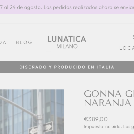
al 24 de agosto. Los pedidos realizados ahora se enviar
DA
BLOG
LOC
diapositivas
pausa
GONNA G
NARANJA
Precio
€389,00
habitual
Impuesto incluido. Los
g