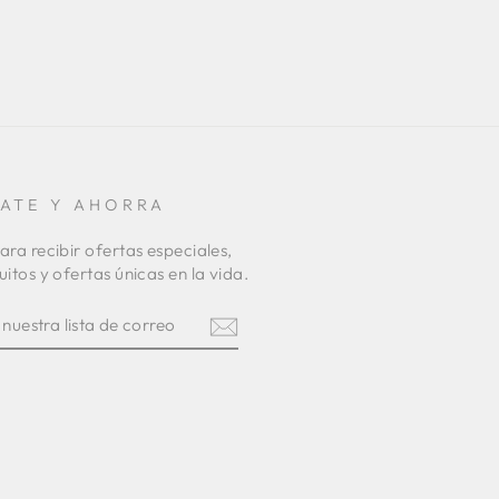
RATE Y AHORRA
ara recibir ofertas especiales,
uitos y ofertas únicas en la vida.
TE
R
am
terest