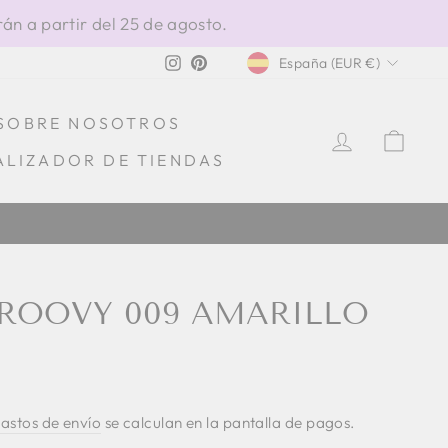
án a partir del 25 de agosto.
MONEDA
Instagram
Pinterest
España (EUR €)
SOBRE NOSOTROS
INGRESA
CAR
ALIZADOR DE TIENDAS
100% HECHO EN IT
ROOVY 009 AMARILLO
astos de envío
se calculan en la pantalla de pagos.