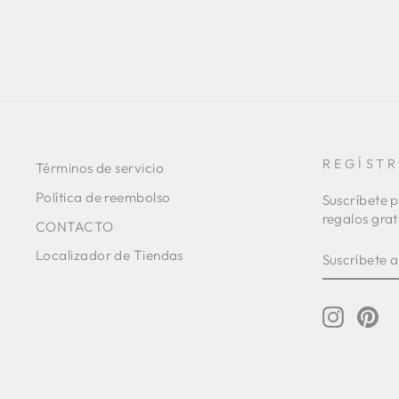
REGÍST
Términos de servicio
Política de reembolso
Suscríbete p
regalos grat
CONTACTO
SUSCRÍBE
SUSCRIBI
Localizador de Tiendas
A
NUESTRA
LISTA
DE
Instagr
Pin
CORREO