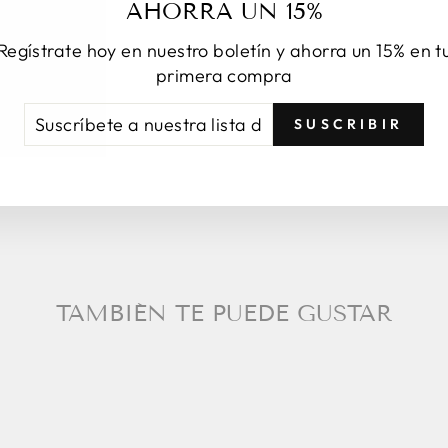
AHORRA UN 15%
Regístrate hoy en nuestro boletín y ahorra un 15% en t
primera compra
SCRÍBETE
CRIBIR
Com
SUSCRIBIR
ESTRA
TA
RREO
TAMBIÉN TE PUEDE GUSTAR