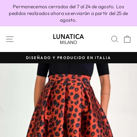
Ir
Permanecemos cerrados del 7 al 24 de agosto. Los
directamente
pedidos realizados ahora se enviarán a partir del 25 de
al
agosto.
contenido
NAVEGACIÓN
BUSC
C
DISEÑADO Y PRODUCIDO EN ITALIA
diapositivas
pausa