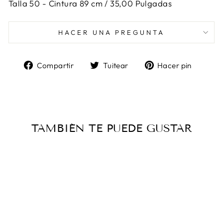
Talla 50 -
Cintura 89 cm / 35,00 Pulgadas
HACER UNA PREGUNTA
Compartir
Tuitear
Pinea
Compartir
Tuitear
Hacer pin
en
en
en
Facebook
Twitter
Pinter
TAMBIÉN TE PUEDE GUSTAR