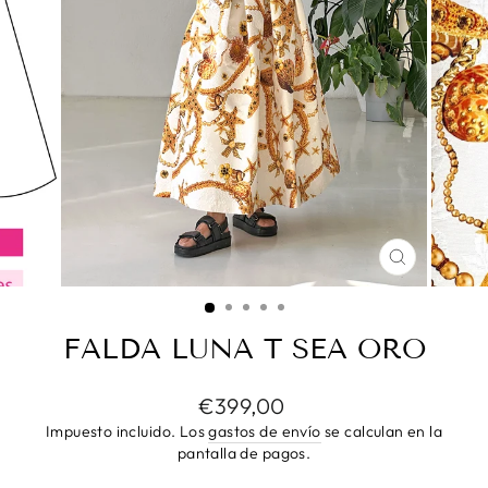
CERRAR
(ESC)
FALDA LUNA T SEA ORO
Precio
€399,00
habitual
Impuesto incluido. Los
gastos de envío
se calculan en la
pantalla de pagos.