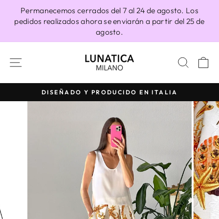
Ir
Permanecemos cerrados del 7 al 24 de agosto. Los
directamente
pedidos realizados ahora se enviarán a partir del 25 de
al
agosto.
contenido
NAVEGACIÓN
BUSC
C
DISEÑADO Y PRODUCIDO EN ITALIA
diapositivas
pausa