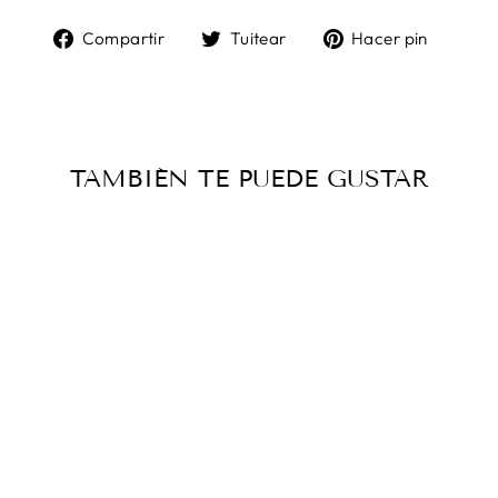
Compartir
Tuitear
Pinea
Compartir
Tuitear
Hacer pin
en
en
en
Facebook
Twitter
Pinter
TAMBIÉN TE PUEDE GUSTAR