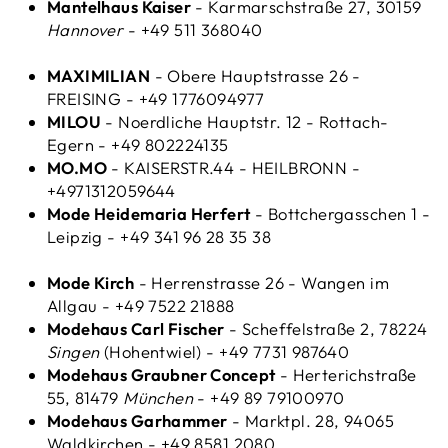
Mantelhaus Kaiser
- Karmarschstraße 27, 30159
Hannover
- +49 511 368040
MAXIMILIAN
- Obere Hauptstrasse 26 -
FREISING - +49 1776094977
MILOU
- Noerdliche Hauptstr. 12 - Rottach-
Egern - +49 802224135
MO.MO
- KAISERSTR.44 - HEILBRONN -
+4971312059644
Mode Heidemaria Herfert
- Bottchergasschen 1 -
Leipzig - +49 341 96 28 35 38
Mode Kirch
- Herrenstrasse 26 - Wangen im
Allgau - +49 7522 21888
Modehaus Carl Fischer
- Scheffelstraße 2, 78224
Singen
(Hohentwiel) - +49 7731 987640
Modehaus Graubner Concept
- Herterichstraße
55, 81479
München
- +49 89 79100970
Modehaus Garhammer
- Marktpl. 28, 94065
Waldkirchen - +49 8581 2080