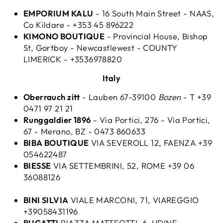
EMPORIUM KALU
- 16 South Main Street - NAAS,
Co Kildare - +353 45 896222
KIMONO BOUTIQUE
- Provincial House, Bishop
St, Gortboy - Newcastlewest - COUNTY
LIMERICK - +3536978820
Italy
Oberrauch zitt
- Lauben 67-39100
Bozen
- T +39
0471 97 21 21
Runggaldier 1896
- Via Portici, 276 - Via Portici,
67 - Merano, BZ - 0473 860633
BIBA BOUTIQUE
VIA SEVEROLL 12, FAENZA +39
054622487
BIESSE
VIA SETTEMBRINI, 52, ROME +39 06
36088126
BINI SILVIA
VIALE MARCONI, 71, VIAREGGIO
+39058431196
BUGATTI
PIAZZA MATTEOTTI, 6, UDINE