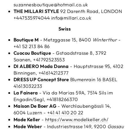
suzannesboutique@hotmail.co.uk
THE MILLARI STYLE
92 Darenth Road, LONDON
+447535974044 info@millari.co.uk
Swiss
Boutique M
- Metzggasse 15, 8400
Winterthur
-
+41 52 213 84 86
Cuocou Boutique
- Gstaadstrasse 8, 3792
Saanen, +41792523553
DI ALBERO Moda Donna
- Hauptstrasse 95, 4102
Binningen, +41614212377
DRESS UP Concept Store
Blumenrain 16 BASEL
41613032233
La Fainera
- Via da Marias 59A, 7514 Sils im
Engadin/Segl, +41818266370
Maison De Boer AG
-
Werchlaubengässli 14,
6004 Luzern -
+41 41 410 20 22
Mode Keller
-
https://www.modelkeller.ch/
Mode Weber
- Industriestrasse 149, 9200
Gossau