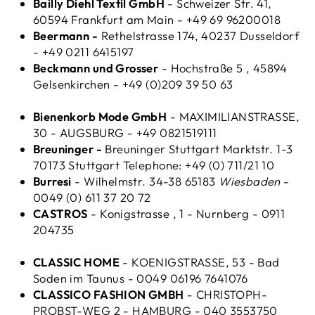
Bailly Diehl Textil GmbH
- Schweizer Str. 41,
60594 Frankfurt am Main - +49 69 96200018
Beermann
-
Rethelstrasse 174, 40237 Dusseldorf
- +49 0211 6415197
Beckmann und Grosser
- Hochstraße 5
, 45894
Gelsenkirchen -
+49 (0)209 39 50 63
Bienenkorb Mode GmbH
- MAXIMILIANSTRASSE,
30 - AUGSBURG - +49 0821519111
Breuninger
-
Breuninger Stuttgart Marktstr. 1-3
70173 Stuttgart Telephone: +49 (0) 711/21 10
Burresi
- Wilhelmstr. 34-38 65183
Wiesbaden
-
0049 (0) 611 37 20 72
CASTROS
- Konigstrasse , 1 - Nurnberg - 0911
204735
CLASSIC HOME
- KOENIGSTRASSE, 53 - Bad
Soden im Taunus - 0049 06196 7641076
CLASSICO FASHION GMBH
- CHRISTOPH-
PROBST-WEG 2 - HAMBURG - 040 3553750