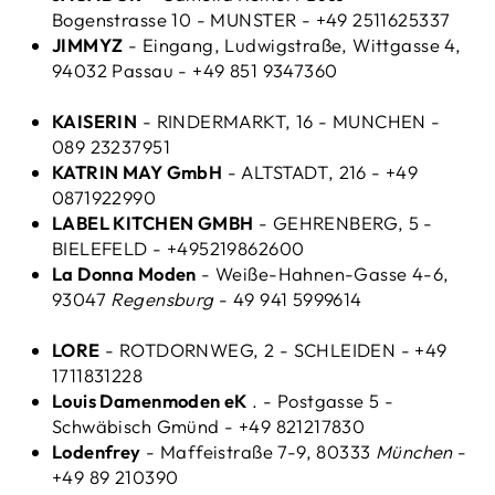
Bogenstrasse 10 - MUNSTER - +49 2511625337
JIMMYZ
- Eingang, Ludwigstraße, Wittgasse 4,
94032 Passau - +49 851 9347360
KAISERIN
- RINDERMARKT, 16 - MUNCHEN -
089 23237951
KATRIN MAY GmbH
- ALTSTADT, 216 - +49
0871922990
LABEL KITCHEN GMBH
- GEHRENBERG, 5 -
BIELEFELD - +495219862600
La Donna Moden
- Weiße-Hahnen-Gasse 4-6,
93047
Regensburg
- 49 941 5999614
LORE
- ROTDORNWEG, 2 - SCHLEIDEN - +49
1711831228
Louis Damenmoden eK
. - Postgasse 5 -
Schwäbisch Gmünd - +49 821217830
Lodenfrey
- Maffeistraße 7-9, 80333
München
-
+49 89 210390