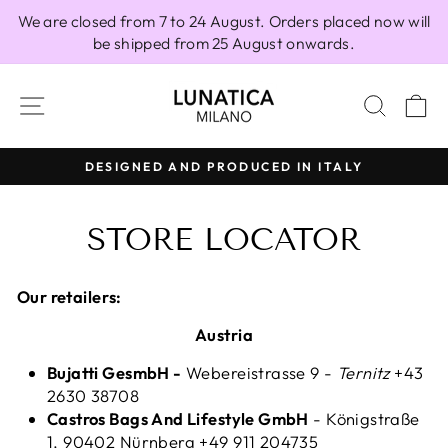
Skip
We are closed from 7 to 24 August. Orders placed now will
to
be shipped from 25 August onwards.
content
SITE NAVIGATION
SEAR
C
DESIGNED AND PRODUCED IN ITALY
Pause
slideshow
STORE LOCATOR
Our retailers:
Austria
Bujatti GesmbH -
Webereistrasse 9 -
Ternitz
+43
2630 38708
Castros Bags And Lifestyle GmbH
-
Königstraße
1, 90402 Nürnberg +49 911 204735