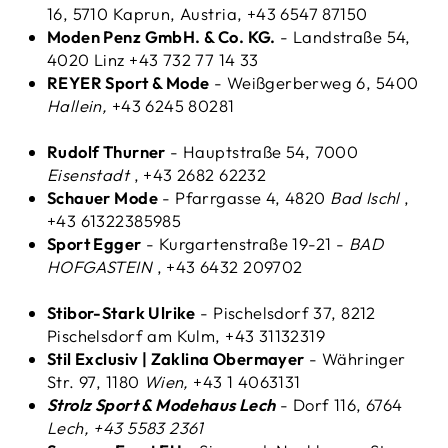
16, 5710 Kaprun, Austria, +43 6547 87150
Moden Penz GmbH. & Co. KG.
-
Landstraße 54,
4020 Linz +43 732 77 14 33
REYER Sport & Mode
- Weißgerberweg 6, 5400
Hallein,
+43 6245 80281
Rudolf Thurner
- Hauptstraße 54, 7000
Eisenstadt
, +43 2682 62232
Schauer Mode
-
Pfarrgasse 4, 4820
Bad Ischl
,
+43 61322385985
Sport Egger
- Kurgartenstraße 19-21 -
BAD
HOFGASTEIN
, +43 6432 209702
Stibor-Stark Ulrike
- Pischelsdorf 37, 8212
Pischelsdorf am Kulm, +43 31132319
Stil Exclusiv | Zaklina Obermayer
- Währinger
Str. 97, 1180
Wien,
+43 1 4063131
Strolz Sport & Modehaus Lech
- Dorf 116, 6764
Lech, +43 5583 2361