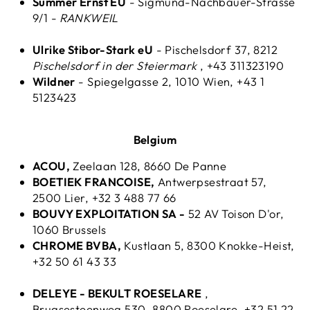
Summer Ernst EU
- Sigmund-Nachbauer-Strasse
9/1 -
RANKWEIL
Ulrike Stibor-Stark eU
- Pischelsdorf 37, 8212
Pischelsdorf in der Steiermark
, +43 311323190
Wildner
- Spiegelgasse 2, 1010 Wien, +43 1
5123423
Belgium
ACOU,
Zeelaan 128, 8660 De Panne
BOETIEK FRANCOISE,
Antwerpsestraat 57,
2500 Lier, +32 3 488 77 66
BOUVY EXPLOITATION SA -
52 AV Toison D'or,
1060 Brussels
CHROME BVBA,
Kustlaan 5, 8300 Knokke-Heist,
+32 50 61 43 33
DELEYE - BEKULT ROESELARE
,
Brugsesteenweg 530, 8800 Roeselare, +32 51 22