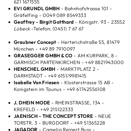
621 1671555
EVI GRUNDL GMBH
- Bahnhofstrasse 101 -
Gräfelfing - 0049 089 8549333
Geoffrey - Birgit Gotthard
- Königstr. 93 - 23552
Lübeck
-Telefon: (0451) 7 67 67
Graubner Concept
- Herterichstraße 55, 81479
München - +49 89 7910097
GRASEGGER GMBH & CO
- AM KURPARK, 8 -
GARMISCH PARTENKIRCHEN - +49 8821943000
HENSCHEL GMBH
- MARKTPLATZ 2 -
DARMSTADT - +49 6151/9981415
Isabelle Von Friesen
- Klosterstrasse 15 AB -
Konigstein im Taunus - +49 61742556108
J. DHEIN MODE
- RHEINSTRASSE, 134 -
KREFELD - +49 215122333
JAENISCH - THE CONCEPT STORE
- NEUE
TORSTR. 3 - BURGDORF - +49 51365228
JAGADOR
- Camelia Reinert Buss -