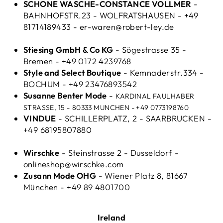
SCHONE WASCHE-CONSTANCE VOLLMER
-
BAHNHOFSTR.23 - WOLFRATSHAUSEN - +49
81714189433 - er-waren@robert-ley.de
Stiesing GmbH & Co KG
- Sögestrasse 35 -
Bremen - +49 0172 4239768
Style and Select Boutique
- Kemnaderstr.334 -
BOCHUM - +49 23476893542
Susanne Benter Mode
-
KARDINAL FAULHABER
STRASSE, 15 -
80333 MUNCHEN - +49 0773198760
VINDUE
- SCHILLERPLATZ, 2 - SAARBRUCKEN -
+49 68195807880
Wirschke
- Steinstrasse 2 - Dusseldorf -
onlineshop@wirschke.com
Zusann Mode OHG
- Wiener Platz 8, 81667
München - +49 89 4801700
Ireland