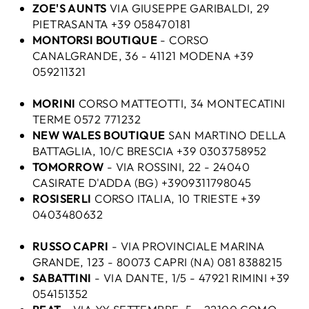
ZOE'S AUNTS
VIA GIUSEPPE GARIBALDI, 29
PIETRASANTA +39 058470181
MONTORSI BOUTIQUE
- CORSO
CANALGRANDE, 36 - 41121 MODENA +39
059211321
MORINI
CORSO MATTEOTTI, 34 MONTECATINI
TERME 0572 771232
NEW WALES BOUTIQUE
SAN MARTINO DELLA
BATTAGLIA, 10/C BRESCIA +39 0303758952
TOMORROW
- VIA ROSSINI, 22 - 24040
CASIRATE D'ADDA (BG) +3909311798045
ROSISERLI
CORSO ITALIA, 10 TRIESTE +39
0403480632
RUSSO CAPRI
- VIA PROVINCIALE MARINA
GRANDE, 123 - 80073 CAPRI (NA) 081 8388215
SABATTINI
- VIA DANTE, 1/5 - 47921 RIMINI +39
054151352