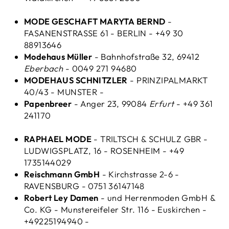
MODE GESCHAFT MARYTA BERND
-
FASANENSTRASSE 61 - BERLIN - +49 30
88913646
Modehaus Müller
- Bahnhofstraße 32, 69412
Eberbach
- 0049 271 94680
MODEHAUS SCHNITZLER
- PRINZIPALMARKT
40/43 - MUNSTER -
Papenbreer
- Anger 23, 99084
Erfurt
- +49 361
241170
RAPHAEL MODE
- TRILTSCH & SCHULZ GBR -
LUDWIGSPLATZ, 16 - ROSENHEIM - +49
1735144029
Reischmann GmbH
- Kirchstrasse 2-6 -
RAVENSBURG - 0751 36147148
Robert Ley Damen
- und Herrenmoden GmbH &
Co. KG - Munstereifeler Str. 116 - Euskirchen -
+49225194940 -