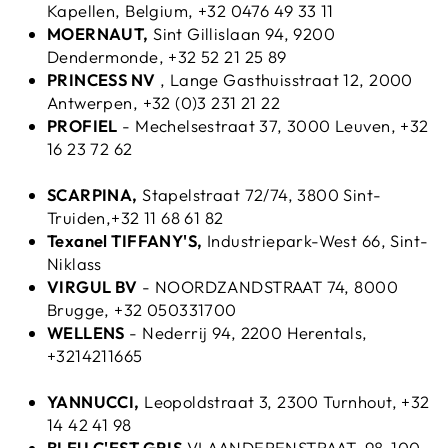
Kapellen, Belgium, +32 0476 49 33 11
MOERNAUT,
Sint Gillislaan 94, 9200
Dendermonde, +32 52 21 25 89
PRINCESS NV
, Lange Gasthuisstraat 12, 2000
Antwerpen, +32 (0)3 231 21 22
PROFIEL
-
Mechelsestraat 37, 3000 Leuven, +32
16 23 72 62
SCARPINA,
Stapelstraat 72/74, 3800 Sint-
Truiden,+32 11 68 61 82
Texanel TIFFANY'S,
Industriepark-West 66, Sint-
Niklass
VIRGUL BV
-
NOORDZANDSTRAAT 74, 8000
Brugge, +32 050331700
WELLENS
- Nederrij 94, 2200 Herentals,
+3214211665
YANNUCCI,
Leopoldstraat 3, 2300 Turnhout, +32
14 42 41 98
BLEU C'EST GRIS
VLAANDERENSTRAAT, 98-100