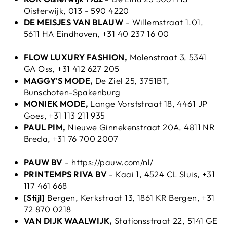
Oisterwijk,
013 - 590 4220
DE MEISJES VAN BLAUW
- Willemstraat 1.01,
5611 HA Eindhoven, +31 40 237 16 00
FLOW LUXURY FASHION,
Molenstraat 3, 5341
GA Oss, +31 412 627 205
MAGGY'S MODE,
De Ziel 25, 3751BT,
Bunschoten-Spakenburg
MONIEK MODE,
Lange Vorststraat 18, 4461 JP
Goes, +31 113 211 935
PAUL PIM,
Nieuwe Ginnekenstraat 20A, 4811 NR
Breda, +31 76 700 2007
PAUW BV
-
https://pauw.com/nl/
PRINTEMPS RIVA BV
- Kaai 1, 4524 CL Sluis, +31
117 461 668
[Stijl]
Bergen, Kerkstraat 13, 1861 KR Bergen, +31
72 870 0218
VAN DIJK WAALWIJK,
Stationsstraat 22, 5141 GE