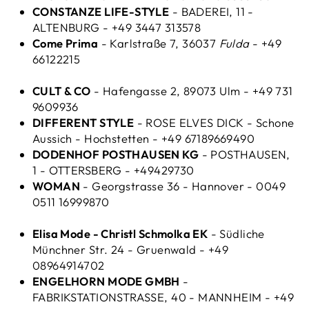
CONSTANZE LIFE-STYLE
- BADEREI, 11 -
ALTENBURG - +49 3447 313578
Come Prima
- Karlstraße 7, 36037
Fulda
- +49
66122215
CULT & CO
- Hafengasse 2, 89073 Ulm - +49 731
9609936
DIFFERENT STYLE
- ROSE ELVES DICK - Schone
Aussich - Hochstetten - +49 67189669490
DODENHOF POSTHAUSEN KG
- POSTHAUSEN,
1 - OTTERSBERG - +49429730
WOMAN
- Georgstrasse 36 - Hannover - 0049
0511 16999870
Elisa Mode - Christl Schmolka EK
- Südliche
Münchner Str. 24 - Gruenwald - +49
08964914702
ENGELHORN MODE GMBH
-
FABRIKSTATIONSTRASSE, 40 - MANNHEIM - +49