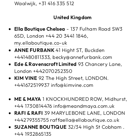
Waalwijk, +31 416 335 512
United Kingdom
Ella Boutique Chelsea
-
137 Fulham Road SW3
6SD, London
+44 20 3441 1846,
my.ellaboutique.co-uk
ANNE FURBANK
41 Hight ST, Buckden
+441480811333, becky@annefurbank.com
Ede & Ravenscroft Limited
93 Chancery Lane,
London +442070252350
KIM VINE
92 The High Street, LONDON.
+441672519937 info@kimvine.com
ME & MAYA
1 KNOCKHUNDRED ROW, Midhurst,
+44 1730814476 info@meandmaya.com.uk
RAFI & RAFI
39 MARYLEBONE LANE, LONDON
+44279355755 raffaella@ellaboutique.co.uk
SUZANNE BOUTIQUE
32/34 High St Cobham .
+44 1932865135