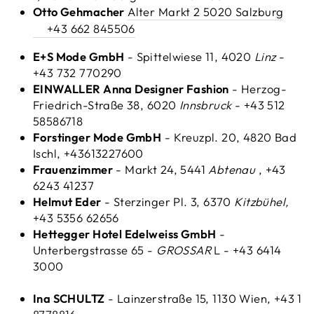
Otto Gehmacher
Alter Markt 2 5020 Salzburg
+43 662 845506
E+S Mode GmbH
- Spittelwiese 11, 4020
Linz
-
+43 732 770290
EINWALLER Anna Designer Fashion
- Herzog-
Friedrich-Straße 38, 6020
Innsbruck
- +43 512
58586718
Forstinger Mode GmbH
- Kreuzpl. 20, 4820 Bad
Ischl, +43613227600
Frauenzimmer
- Markt 24, 5441
Abtenau
, +43
6243 41237
Helmut Eder
- Sterzinger Pl. 3, 6370
Kitzbühel,
+43 5356 62656
Hettegger Hotel Edelweiss GmbH
-
Unterbergstrasse 65 -
GROSSAR
L - +43 6414
3000
Ina SCHULTZ
-
Lainzerstraße 15, 1130 Wien, +43 1