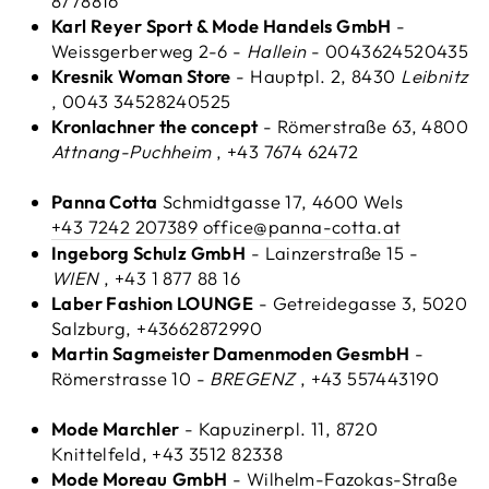
8778816
Karl Reyer Sport & Mode Handels GmbH
-
Weissgerberweg 2-6 -
Hallein
- 0043624520435
Kresnik Woman Store
- Hauptpl. 2, 8430
Leibnitz
, 0043 34528240525
Kronlachner the concept
- Römerstraße 63, 4800
Attnang-Puchheim
, +43 7674 62472
Panna Cotta
Schmidtgasse 17, 4600 Wels
+43 7242 207389
office@panna-cotta.at
Ingeborg Schulz GmbH
- Lainzerstraße 15 -
WIEN
, +43 1 877 88 16
Laber Fashion LOUNGE
- Getreidegasse 3, 5020
Salzburg, +43662872990
Martin Sagmeister Damenmoden GesmbH
-
Römerstrasse 10 -
BREGENZ
, +43 557443190
Mode Marchler
- Kapuzinerpl. 11, 8720
Knittelfeld, +43 3512 82338
Mode Moreau
GmbH
- Wilhelm-Fazokas-Straße