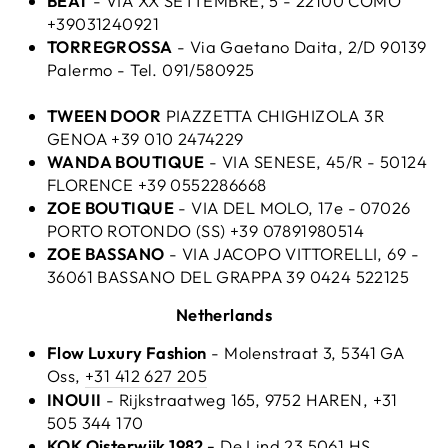
BEAT
- VIA XX SETTEMBRE, 5 - 22100 COMO
+39031240921
TORREGROSSA
- Via Gaetano Daita, 2/D 90139
Palermo - Tel. 091/580925
TWEEN DOOR
PIAZZETTA CHIGHIZOLA 3R
GENOA +39 010 2474229
WANDA BOUTIQUE
- VIA SENESE, 45/R - 50124
FLORENCE +39 0552286668
ZOE BOUTIQUE
- VIA DEL MOLO, 17e - 07026
PORTO ROTONDO (SS) +39 07891980514
ZOE BASSANO
- VIA JACOPO VITTORELLI, 69 -
36061 BASSANO DEL GRAPPA 39 0424 522125
Netherlands
Flow Luxury Fashion
- Molenstraat 3, 5341 GA
Oss,
+31 412 627 205
INOUII
- Rijkstraatweg 165, 9752 HAREN, +31
505 344 170
KOK Oisterwijk 1982 -
De Lind 23 5061 HS