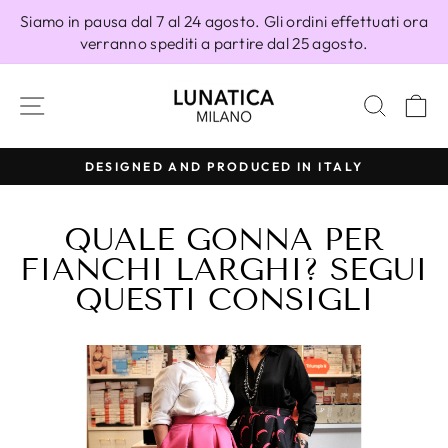
Vai
Siamo in pausa dal 7 al 24 agosto. Gli ordini effettuati ora
direttamente
verranno spediti a partire dal 25 agosto.
ai
contenuti
NAVIGAZIONE DEL SITO
CERC
C
DESIGNED AND PRODUCED IN ITALY
Metti
in
QUALE GONNA PER
pausa
presentazione
FIANCHI LARGHI? SEGUI
QUESTI CONSIGLI