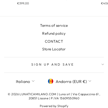
€40
€399,00
Terms of service
Refund policy
CONTACT
Store Locator
SIGN UP AND SAVE
LINGUA
VALUTA
Italiano
Andorra (EUR €)
© 2026 LUNATICAMILANO.COM | Luna srl | Via Cappuccina 61 ,
20851 Lissone | P.IVA 13609550960
Powered by Shopify