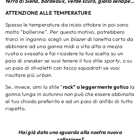
terra di Siena, bordeaux, verde scuro, giallo senape…
ATTENZIONE ALLE TEMPERATURE
Spesso le temperature da inizio ottobre in poi sono
molto “ballerine”. Per questo motivo, potrebbero
trarci in inganno: scegli un
blazer
di lanetta corto da
abbinare ad una gonna midi a vita alta a mezza
ruota o svasata e fai ricadere la tua scelta su un
paio di
sneaker
se vuoi tenere il tuo stile
sporty
, o su
un paio di stivaletti con tacco squadrati se vuoi
risultare più
urban
.
Se, invece, ami lo stile “
rock” o leggermente gotico
la
gonna lunga in autunno non può che essere abbinata
al tuo chiodo preferito e ad un paio di anfibi di tutto
rispetto.
Hai già dato uno sguardo alla nostra nuova
collezione?