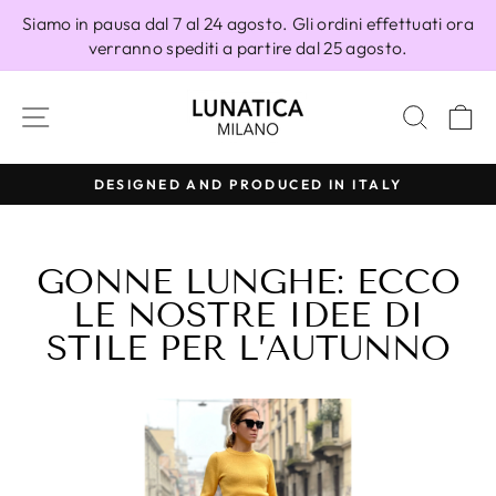
Vai
Siamo in pausa dal 7 al 24 agosto. Gli ordini effettuati ora
direttamente
verranno spediti a partire dal 25 agosto.
ai
contenuti
NAVIGAZIONE DEL SITO
CERC
C
Y
100% MADE IN ITALY
Metti
in
pausa
GONNE LUNGHE: ECCO
presentazione
LE NOSTRE IDEE DI
STILE PER L’AUTUNNO