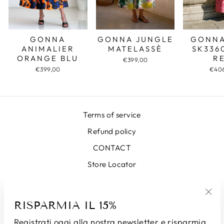
GONNA JUNGLE
GONNA
GONNA
MATELASSÈ
SK336
ANIMALIER
R
ORANGE BLU
€399,00
€40
€399,00
Terms of service
Refund policy
CONTACT
Store Locator
SIGN UP AND SAVE
RISPARMIA IL 15%
"Chi
(esc
Registrati oggi alla nostra newsletter e risparmia