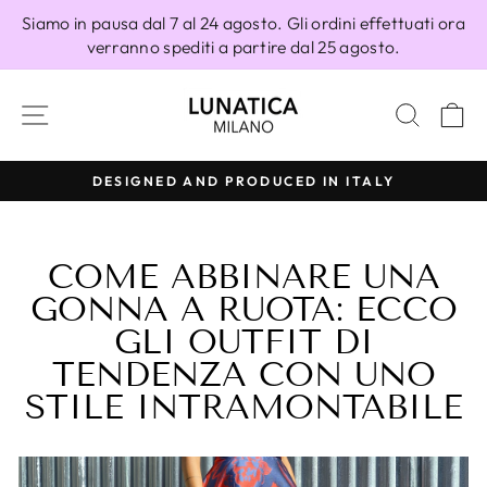
Vai
Siamo in pausa dal 7 al 24 agosto. Gli ordini effettuati ora
direttamente
verranno spediti a partire dal 25 agosto.
ai
contenuti
NAVIGAZIONE DEL SITO
CERC
C
100% MADE IN ITALY
Metti
in
pausa
COME ABBINARE UNA
presentazione
GONNA A RUOTA: ECCO
GLI OUTFIT DI
TENDENZA CON UNO
STILE INTRAMONTABILE