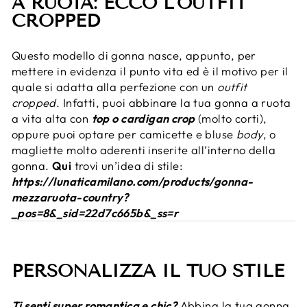
A RUOTA: ECCO L'OUTFIT
CROPPED
Questo modello di gonna nasce, appunto, per
mettere in evidenza il punto vita ed è il motivo per il
quale si adatta alla perfezione con un
outfit
cropped
. Infatti, puoi abbinare la tua gonna a ruota
a vita alta con
top o cardigan crop
(molto corti),
oppure puoi optare per camicette e bluse
body
, o
magliette molto aderenti inserite all’interno della
gonna.
Qui
trovi un’idea di stile
:
https://lunaticamilano.com/products/gonna-
mezzaruota-country?
_pos=8&_sid=22d7c665b&_ss=r
PERSONALIZZA IL TUO STILE
Ti senti super romantica e chic?
Abbina la tua gonna