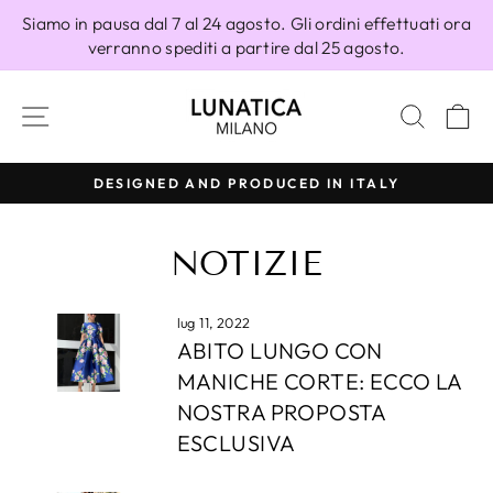
Vai
Siamo in pausa dal 7 al 24 agosto. Gli ordini effettuati ora
direttamente
verranno spediti a partire dal 25 agosto.
ai
contenuti
NAVIGAZIONE DEL SITO
CERC
C
DESIGNED AND PRODUCED IN ITALY
Metti
in
NOTIZIE
pausa
presentazione
lug 11, 2022
ABITO LUNGO CON
MANICHE CORTE: ECCO LA
NOSTRA PROPOSTA
ESCLUSIVA