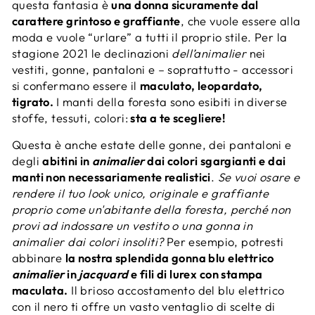
questa fantasia è
una donna sicuramente dal
carattere grintoso e graffiante
, che vuole essere alla
moda e vuole “urlare” a tutti il proprio stile. Per la
stagione 2021 le declinazioni
dell’animalier
nei
vestiti, gonne, pantaloni e – soprattutto - accessori
si confermano essere il
maculato, leopardato,
tigrato.
I manti della foresta sono esibiti in diverse
stoffe, tessuti, colori:
sta a te scegliere!
Questa è anche estate delle gonne, dei pantaloni e
degli
abitini in
animalier
dai colori sgargianti e dai
manti non necessariamente realistici
.
Se vuoi osare e
rendere il tuo look unico, originale e graffiante
proprio come un'abitante della foresta, perché non
provi ad indossare un vestito o una gonna in
animalier dai colori insoliti?
Per esempio, potresti
abbinare
la nostra splendida gonna blu elettrico
animalier
in
jacquard
e fili di lurex con stampa
maculata.
Il brioso accostamento del blu elettrico
con il nero ti offre un vasto ventaglio di scelte di