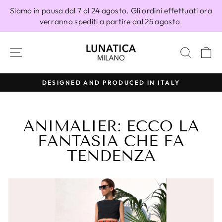
Vai
Siamo in pausa dal 7 al 24 agosto. Gli ordini effettuati ora
direttamente
verranno spediti a partire dal 25 agosto.
ai
contenuti
NAVIGAZIONE DEL SITO
CERC
C
DESIGNED AND PRODUCED IN ITALY
Metti
in
pausa
ANIMALIER: ECCO LA
presentazione
FANTASIA CHE FA
TENDENZA