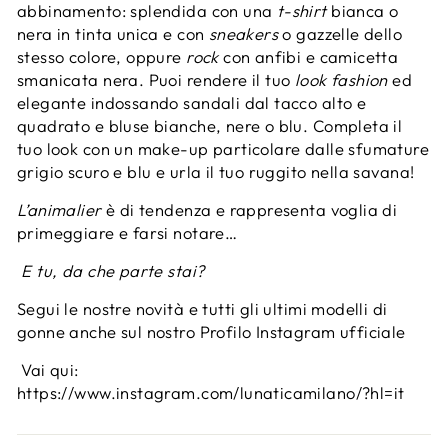
abbinamento: splendida con una
t-shirt
bianca o
nera in tinta unica e con
sneakers
o gazzelle dello
stesso colore, oppure
rock
con anfibi e camicetta
smanicata nera. Puoi rendere il tuo
look
fashion
ed
elegante indossando sandali dal tacco alto e
quadrato e bluse bianche, nere o blu. Completa il
tuo look con un make-up particolare dalle sfumature
grigio scuro e blu e urla il tuo ruggito nella savana!
L’animalier
è di tendenza e rappresenta voglia di
primeggiare e farsi notare…
E tu, da che parte stai?
Segui le nostre novità e tutti gli ultimi modelli di
gonne anche sul nostro Profilo Instagram ufficiale
Vai qui:
https://www.instagram.com/lunaticamilano/?hl=it