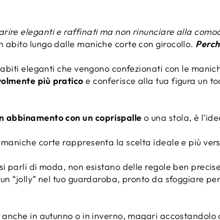
ire eleganti e raffinati ma non rinunciare alla comodi
n abito lungo dalle maniche corte con girocollo.
Perch
i abiti eleganti che vengono confezionati con le mani
volmente più pratico
e conferisce alla tua figura un t
in abbinamento con un coprispalle
o una stola, è l’id
 maniche corte rappresenta la scelta ideale e più versa
si parli di moda, non esistano delle regole ben precis
 un “jolly” nel tuo guardaroba, pronto da sfoggiare per
lo anche in autunno o in inverno, magari accostandolo