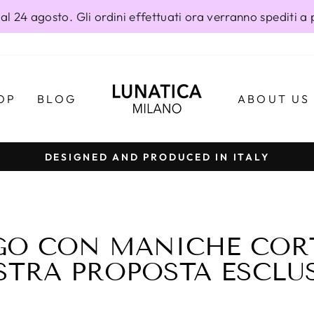
al 24 agosto. Gli ordini effettuati ora verranno spediti a 
OP
BLOG
ABOUT US
DESIGNED AND PRODUCED IN ITALY
Metti
in
pausa
presentazione
GO CON MANICHE CORT
TRA PROPOSTA ESCLU