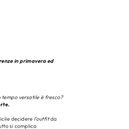
rrenze in primavera ed
o tempo versatile è fresco?
rte.
ficile decidere
l'outfit
da
tutto si complica