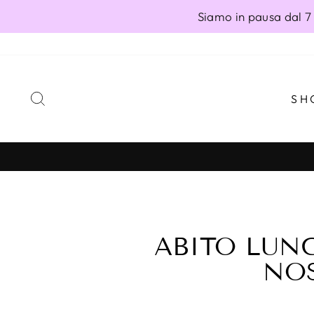
Vai
Siamo in pausa dal 7 
direttamente
ai
contenuti
CERCA
SH
ABITO LUN
NOS