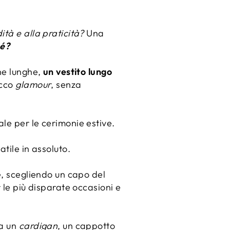
tà e alla praticità?
Una
é?
che lunghe,
un vestito lungo
occo
glamour
, senza
eale per le cerimonie estive.
tile in assoluto.
e, scegliendo un capo del
 le più disparate occasioni e
 a un
cardigan
, un cappotto