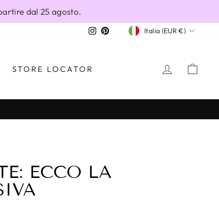
partire dal 25 agosto.
VALUTA
Instagram
Pinterest
Italia (EUR €)
ACCEDI
CAR
STORE LOCATOR
E: ECCO LA
SIVA