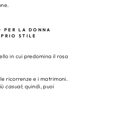
one.
O PER LA DONNA
PRIO STILE
ello in cui predomina il rosa
 le ricorrenze e i matrimoni.
più
casual
; quindi, puoi