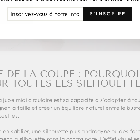
CRIVEZ-
NSCRIRE
S'INSCRIRE
US
TRE
FOLETTRE
 DE LA COUPE : POURQUOI
R TOUTES LES SILHOUETT
a jupe midi circulaire est sa capacité à s'adapter à to
ner la taille et créer un équilibre naturel entre le bust
ouettes.
 en sablier, une silhouette plus androgyne ou des for
t la silhouette sans la contraindre. L'effet visuel est