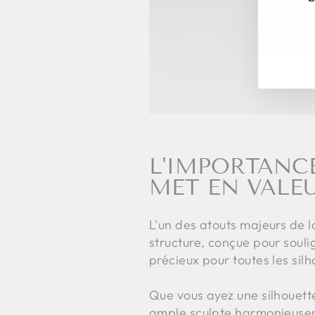
INS
S'I
VO
À
NO
IN
L'IMPORTANCE
MET EN VALEU
L'un des atouts majeurs de l
structure, conçue pour soulig
précieux pour toutes les silh
Que vous ayez une silhouette
ample sculpte harmonieusemen