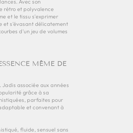
ndances. Avec son
e rétro et polyvalence
e et le tissu s'exprimer
le et s'évasant délicatement
s courbes d'un jeu de volumes
'ESSENCE MÊME DE
e. Jadis associée aux années
popularité grâce à sa
histiquées, parfaites pour
, adaptable et convenant à
istiqué, fluide, sensuel sans