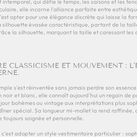
 intemporel, qui défie le temps, les saisons et les te
laire, elle incarne l'alliance parfaite entre esthétiqu
est opter pour une élégance discrète qui laisse la form
a silhouette évasée caractéristique, partant de la tail
grâce la silhouette, marquant la taille et caressant le
TRE CLASSICISME ET MOUVEMENT : L
ERNE.
 ample s'est réinventée sans jamais perdre son essenc
 noir et blanc, elle connaît aujourd'hui un regain de 
 jour bohèmes ou vintage aux interprétations plus sop
îner spécial. Sa longueur mi-mollet la rend raffinée
e toujours soignée et personnelle.
c'est adopter un style vestimentaire particulier : soph