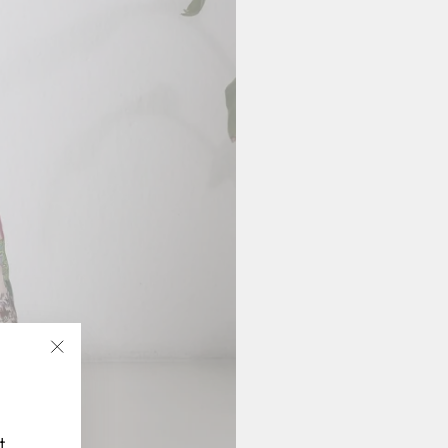
"Fermer
(Esc)"
t.