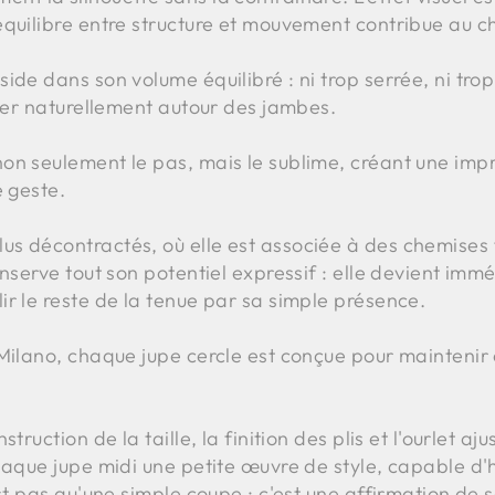
équilibre entre structure et mouvement contribue au 
ide dans son volume équilibré : ni trop serrée, ni trop
uler naturellement autour des jambes.
on seulement le pas, mais le sublime, créant une impr
e geste.
s décontractés, où elle est associée à des chemises 
onserve tout son potentiel expressif : elle devient im
r le reste de la tenue par sa simple présence.
Milano, chaque jupe cercle est conçue pour maintenir c
.
truction de la taille, la finition des plis et l'ourlet a
chaque jupe midi une petite œuvre de style, capable d
est pas qu'une simple coupe : c'est une affirmation de 