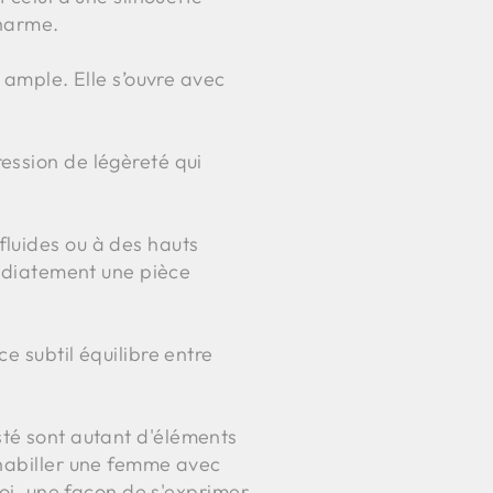
charme.
 ample. Elle s’ouvre avec
ession de légèreté qui
fluides ou à des hauts
médiatement une pièce
e subtil équilibre entre
justé sont autant d'éléments
'habiller une femme avec
soi, une façon de s'exprimer