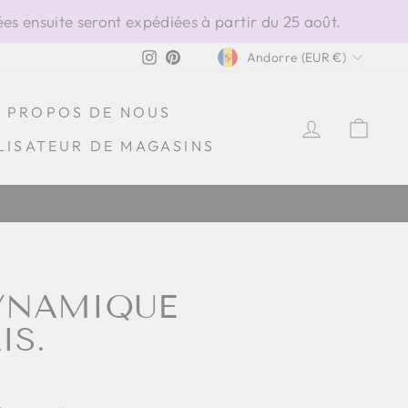
s ensuite seront expédiées à partir du 25 août.
DEVISE
Instagram
Pinterest
Andorre (EUR €)
À PROPOS DE NOUS
SE CONN
PAN
LISATEUR DE MAGASINS
DYNAMIQUE
IS.