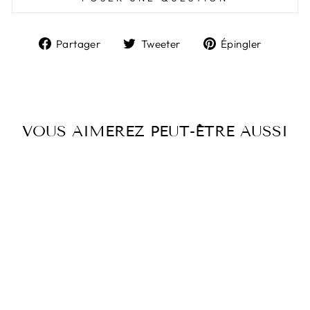
Partager
Tweeter
Épingl
Partager
Tweeter
Épingler
sur
sur
sur
Facebook
Twitter
Pintere
VOUS AIMEREZ PEUT-ÊTRE AUSSI