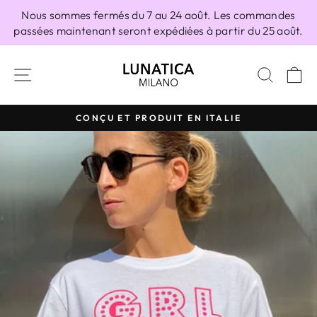
Passer
Nous sommes fermés du 7 au 24 août. Les commandes
au
passées maintenant seront expédiées à partir du 25 août.
contenu
NAVIGATION
RECH
P
CONÇU ET PRODUIT EN ITALIE
Diaporama
Pause