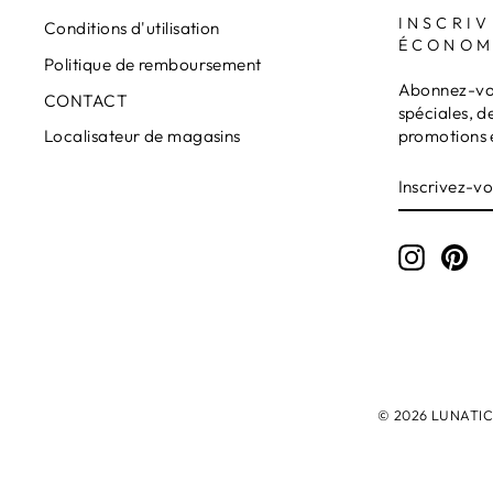
INSCRIV
Conditions d'utilisation
ÉCONOM
Politique de remboursement
Abonnez-vou
CONTACT
spéciales, d
promotions 
Localisateur de magasins
INSCRIVE
S'INSCRI
VOUS
À
NOTRE
INFOLET
Instagr
Pin
© 2026 LUNATICAM