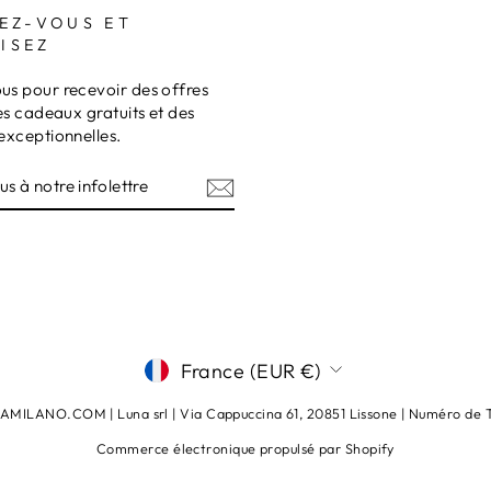
EZ-VOUS ET
ISEZ
s pour recevoir des offres
es cadeaux gratuits et des
exceptionnelles.
Z-
RE
TRE
am
terest
DEVISE
France (EUR €)
ILANO.COM | Luna srl ​​​​| Via Cappuccina 61, 20851 Lissone | Numéro d
Commerce électronique propulsé par Shopify