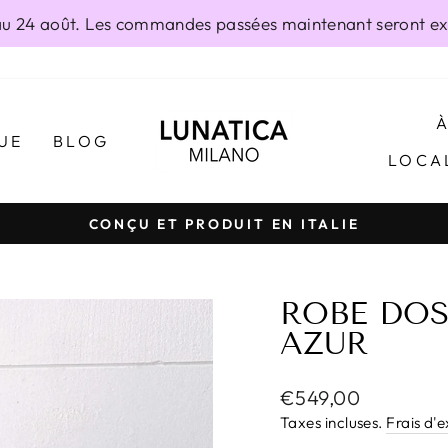
 24 août. Les commandes passées maintenant seront exp
UE
BLOG
LOCA
CONÇU ET PRODUIT EN ITALIE
Diaporama
Pause
ROBE DOS
AZUR
Prix
€549,00
régulier
Taxes incluses.
Frais d'