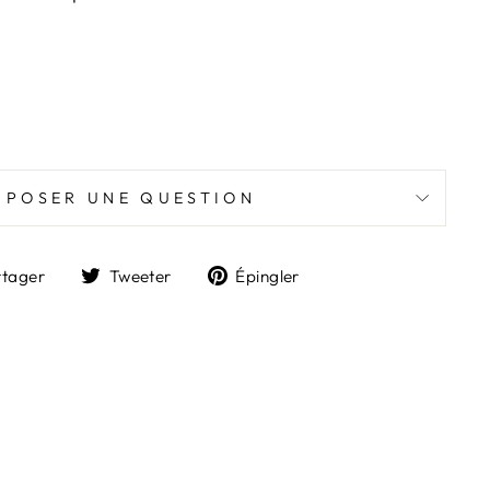
POSER UNE QUESTION
Partager
Tweeter
Épingler
rtager
Tweeter
Épingler
sur
sur
sur
Facebook
Twitter
Pinterest