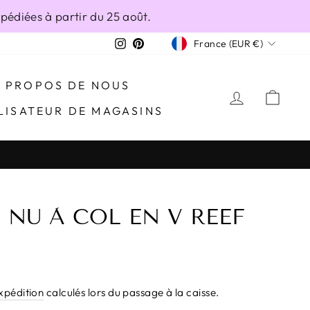
édiées à partir du 25 août.
DEVISE
Instagram
Pinterest
France (EUR €)
À PROPOS DE NOUS
SE CONN
PAN
LISATEUR DE MAGASINS
 NU À COL EN V REEF
expédition
calculés lors du passage à la caisse.