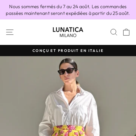
Passer
Nous sommes fermés du 7 au 24 août. Les commandes
au
passées maintenant seront expédiées à partir du 25 août.
contenu
NAVIGATION
RECH
P
CONÇU ET PRODUIT EN ITALIE
Diaporama
Pause