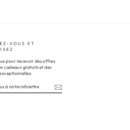
EZ-VOUS ET
ISEZ
s pour recevoir des offres
es cadeaux gratuits et des
exceptionnelles.
Z-
RE
TRE
am
terest