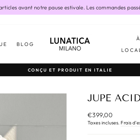
ticles avant notre pause estivale. Les commandes passée
UE
BLOG
LOCA
CONÇU ET PRODUIT EN ITALIE
Diaporama
Pause
JUPE ACI
Prix
€399,00
régulier
Taxes incluses.
Frais d'