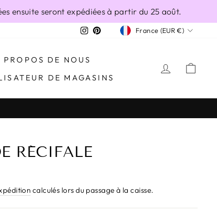
s ensuite seront expédiées à partir du 25 août.
DEVISE
Instagram
Pinterest
France (EUR €)
À PROPOS DE NOUS
SE CONN
PAN
LISATEUR DE MAGASINS
DE RÉCIFALE
expédition
calculés lors du passage à la caisse.