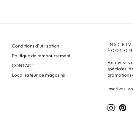
INSCRIV
Conditions d'utilisation
ÉCONOM
Politique de remboursement
Abonnez-vou
CONTACT
spéciales, d
promotions 
Localisateur de magasins
INSCRIVE
S'INSCRI
VOUS
À
NOTRE
INFOLET
Instagr
Pin