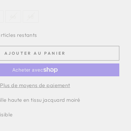
46
48
articles restants
AJOUTER AU PANIER
Plus de moyens de paiement
ille haute en tissu jacquard moiré
isible