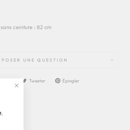
 sans ceinture : 82 cm
POSER UNE QUESTION
Partager
Tweeter
Épingler
rtager
Tweeter
Épingler
sur
sur
sur
"Fermer
Facebook
Twitter
Pinterest
(Esc)"
t.