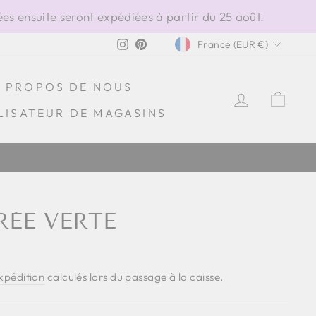
s ensuite seront expédiées à partir du 25 août.
DEVISE
Instagram
Pinterest
France (EUR €)
À PROPOS DE NOUS
SE CONN
PAN
LISATEUR DE MAGASINS
RÉE VERTE
expédition
calculés lors du passage à la caisse.