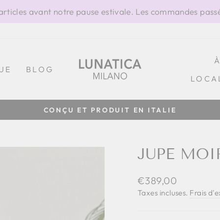
ticles avant notre pause estivale. Les commandes passée
UE
BLOG
LOCA
CONÇU ET PRODUIT EN ITALIE
Diaporama
Pause
JUPE MOI
Prix
€389,00
régulier
Taxes incluses.
Frais d'