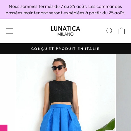
Passer
Nous sommes fermés du 7 au 24 août. Les commandes
au
passées maintenant seront expédiées à partir du 25 août.
contenu
NAVIGATION
RECH
P
CONÇU ET PRODUIT EN ITALIE
Diaporama
Pause