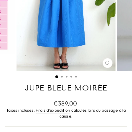
FERMER
(ESC)
JUPE BLEUE MOIRÉE
Prix
€389,00
régulier
Taxes incluses.
Frais d'expédition
calculés lors du passage à la
caisse.