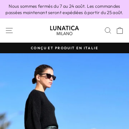
Passer
Nous sommes fermés du 7 au 24 août. Les commandes
au
passées maintenant seront expédiées à partir du 25 août.
contenu
NAVIGATION
RECH
P
CONÇU ET PRODUIT EN ITALIE
Diaporama
Pause