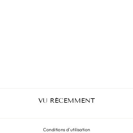
JUPE NOIRE À
CHAÎNE MIKADO
€399,00
VU RÉCEMMENT
Conditions d'utilisation