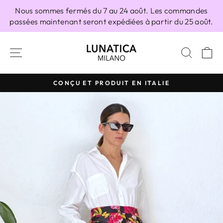
Passer
Nous sommes fermés du 7 au 24 août. Les commandes
au
passées maintenant seront expédiées à partir du 25 août.
contenu
NAVIGATION
RECH
P
CONÇU ET PRODUIT EN ITALIE
Diaporama
Pause