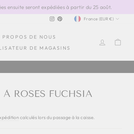
s ensuite seront expédiées à partir du 25 août.
DEVISE
Instagram
Pinterest
France (EUR €)
À PROPOS DE NOUS
SE CONN
PAN
LISATEUR DE MAGASINS
 ITALIE
I À ROSES FUCHSIA
expédition
calculés lors du passage à la caisse.