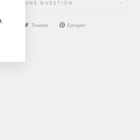
POSER UNE QUESTION
(Esc)"
t.
Partager
Tweeter
Épingler
rtager
Tweeter
Épingler
sur
sur
sur
Facebook
Twitter
Pinterest