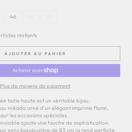
46
48
50
articles restants
AJOUTER AU PANIER
Plus de moyens de paiement
ée taille haute est un véritable bijou.
ssu mikado orné d'un élégant imprimé floral,
 pour les occasions spéciales.
invisible ajoute une touche de sophistication.
eur sans bandoulière de 83 cm la rend parfaite