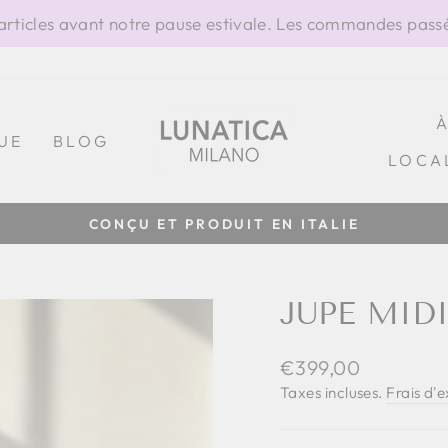
ticles avant notre pause estivale. Les commandes passée
UE
BLOG
LOCA
100% FABRIQUÉ EN
Diaporama
Pause
JUPE MID
Prix
€399,00
régulier
Taxes incluses.
Frais d'