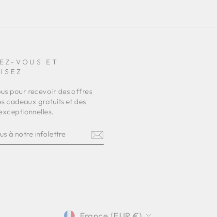
EZ-VOUS ET
ISEZ
s pour recevoir des offres
es cadeaux gratuits et des
exceptionnelles.
Z-
RE
TRE
am
terest
DEVISE
France (EUR €)