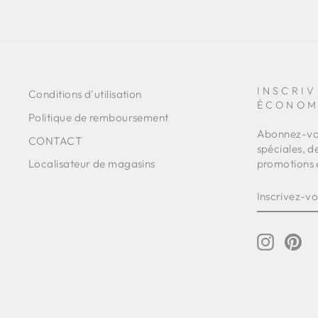
INSCRIV
Conditions d'utilisation
ÉCONOM
Politique de remboursement
Abonnez-vou
CONTACT
spéciales, d
promotions 
Localisateur de magasins
INSCRIVE
S'INSCRI
VOUS
À
NOTRE
INFOLET
Instagr
Pin