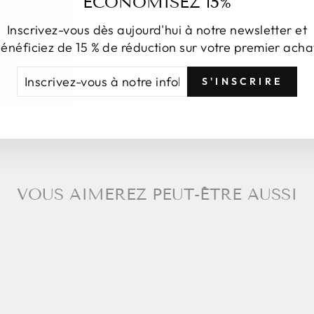
ÉCONOMISEZ 15%
Inscrivez-vous dès aujourd'hui à notre newsletter et
énéficiez de 15 % de réduction sur votre premier acha
Pa
CRIVEZ-
NSCRIRE
S'INSCRIRE
US
TRE
FOLETTRE
VOUS AIMEREZ PEUT-ÊTRE AUSSI