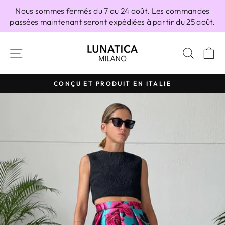
Passer
Nous sommes fermés du 7 au 24 août. Les commandes
au
passées maintenant seront expédiées à partir du 25 août.
contenu
NAVIGATION
RECH
P
CONÇU ET PRODUIT EN ITALIE
Diaporama
Pause