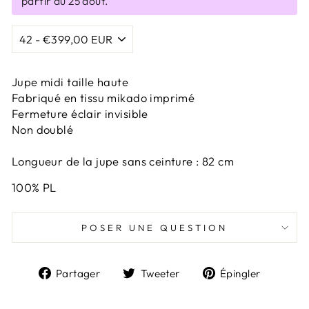
partir du 25 août.
Jupe midi taille haute
Fabriqué en tissu mikado imprimé
Fermeture éclair invisible
Non doublé
Longueur de la jupe sans ceinture : 82 cm
100% PL
POSER UNE QUESTION
Partager
Tweeter
Épingl
Partager
Tweeter
Épingler
sur
sur
sur
Facebook
Twitter
Pintere