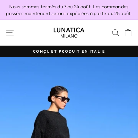
Passer
Nous sommes fermés du 7 au 24 août. Les commandes
au
passées maintenant seront expédiées à partir du 25 août.
contenu
NAVIGATION
RECH
P
CONÇU ET PRODUIT EN ITALIE
Diaporama
Pause