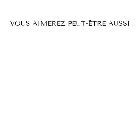
VOUS AIMEREZ PEUT-ÊTRE AUSSI
JUPE MIDI LA
LUNATICA
€399,00