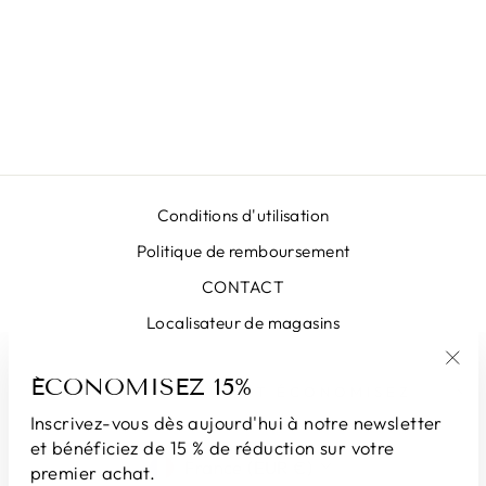
JUPE MIDI
MATELASSÉE
CELESTINA
€399,00
Conditions d'utilisation
Politique de remboursement
CONTACT
Localisateur de magasins
ÉCONOMISEZ 15%
"Fe
INSCRIVEZ-VOUS ET ÉCONOMISEZ
(Esc
Inscrivez-vous dès aujourd'hui à notre newsletter
et bénéficiez de 15 % de réduction sur votre
DEVISE
France (EUR €)
premier achat.