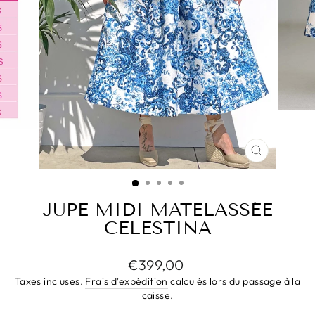
FERMER
(ESC)
JUPE MIDI MATELASSÉE
CELESTINA
Prix
€399,00
régulier
Taxes incluses.
Frais d'expédition
calculés lors du passage à la
caisse.