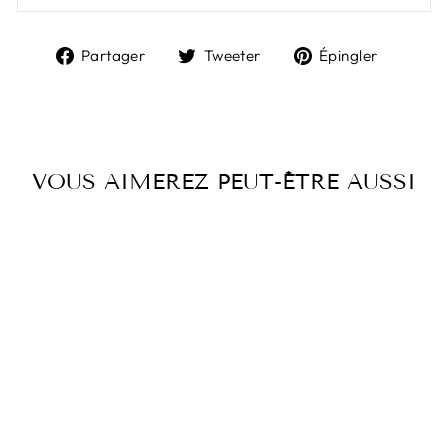
Partager
Tweeter
Épingl
Partager
Tweeter
Épingler
sur
sur
sur
Facebook
Twitter
Pintere
VOUS AIMEREZ PEUT-ÊTRE AUSSI