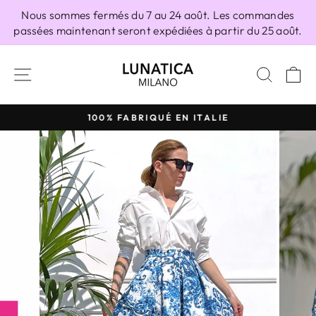
Passer
Nous sommes fermés du 7 au 24 août. Les commandes
au
passées maintenant seront expédiées à partir du 25 août.
contenu
NAVIGATION
RECH
P
100% FABRIQUÉ EN ITALIE
Diaporama
Pause