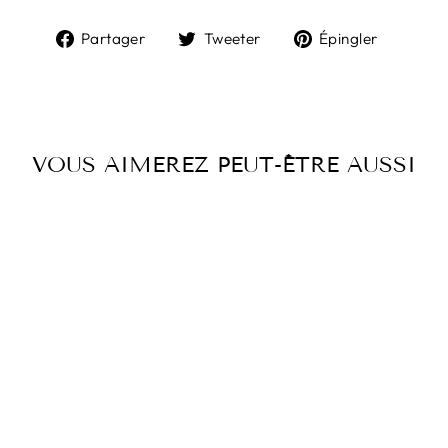
Partager
Tweeter
Épingl
Partager
Tweeter
Épingler
sur
sur
sur
Facebook
Twitter
Pintere
VOUS AIMEREZ PEUT-ÊTRE AUSSI