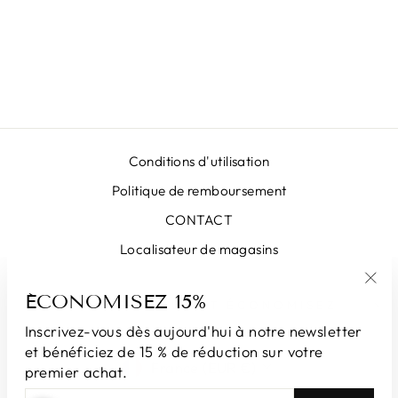
JUPE ROUGE
PAPILLON LUNA
LX
€415,00
Conditions d'utilisation
Politique de remboursement
CONTACT
Localisateur de magasins
ÉCONOMISEZ 15%
"Fe
INSCRIVEZ-VOUS ET ÉCONOMISEZ
(Esc
Inscrivez-vous dès aujourd'hui à notre newsletter
et bénéficiez de 15 % de réduction sur votre
DEVISE
France (EUR €)
premier achat.
INSCRIVEZ-
S'INSCRIRE