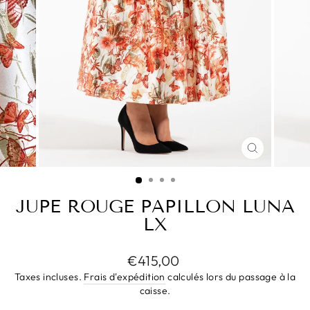
FERMER
(ESC)
JUPE ROUGE PAPILLON LUNA
LX
Prix
€415,00
régulier
Taxes incluses.
Frais d'expédition
calculés lors du passage à la
caisse.