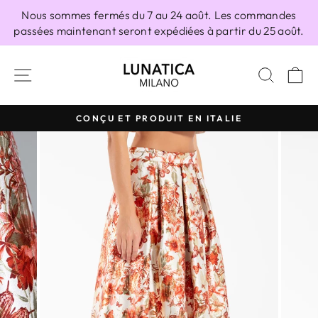
Passer
Nous sommes fermés du 7 au 24 août. Les commandes
au
passées maintenant seront expédiées à partir du 25 août.
contenu
NAVIGATION
RECH
P
CONÇU ET PRODUIT EN ITALIE
Diaporama
Pause